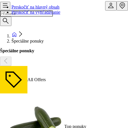
Preskočiť na hlavný obsah
Preskočiť na vyhľadávanie
Špeciálne ponuky
Špeciálne ponuky
All Offers
Top ponuky