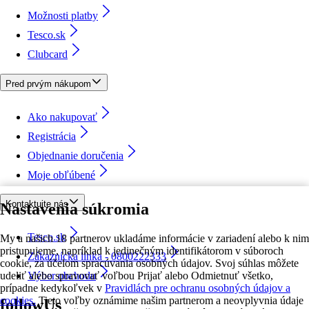
Možnosti platby
Tesco.sk
Clubcard
Pred prvým nákupom
Ako nakupovať
Registrácia
Objednanie doručenia
Moje obľúbené
Kontaktujte nás
Nastavenia súkromia
Tesco.sk
My a našich 18 partnerov ukladáme informácie v zariadení alebo k nim
pristupujeme, napríklad k jedinečným identifikátorom v súboroch
Zákaznícka linka - 0800222333
cookie, za účelom spracúvania osobných údajov. Svoj súhlas môžete
udeliť alebo spravovať voľbou Prijať alebo Odmietnuť všetko,
Výber obchodu
prípadne kedykoľvek v
Pravidlách pre ochranu osobných údajov a
cookies.
Tieto voľby oznámime našim partnerom a neovplyvnia údaje
followUs