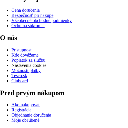
Cena doručenia
Bezpečnosť pri nákupe
Všeobecné obchodné podmienky
Ochrana súkromia
O nás
Prístupnosť
Kde dovážame
Poplatok za službu
Nastavenia cookies
Možnosti platby
Tesco.sk
Clubcard
Pred prvým nákupom
Ako nakupovať
Registrácia
Objednanie doručenia
Moje obľúbené