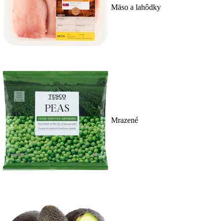
Mäso a lahôdky
Mrazené