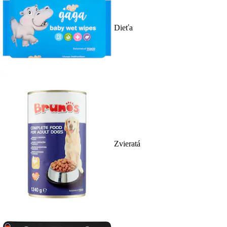
Dieťa
Zvieratá