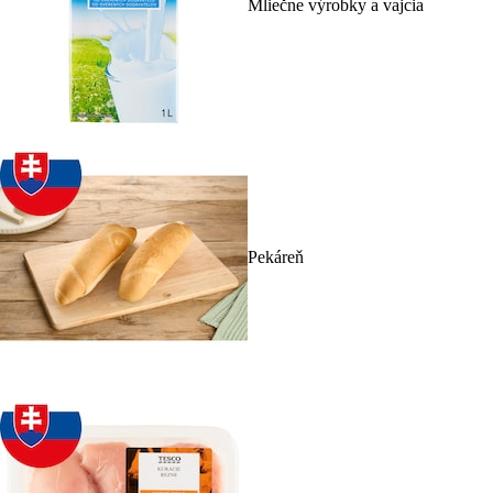
Mliečne výrobky a vajcia
Pekáreň