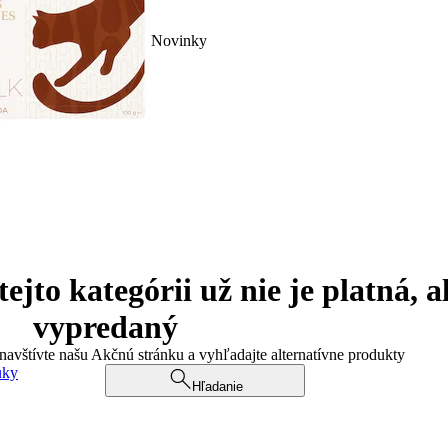
Novinky
jto kategórii už nie je platná, a
vypredaný
 navštívte našu Akčnú stránku a vyhľadajte alternatívne produkty
uky
Hľadanie