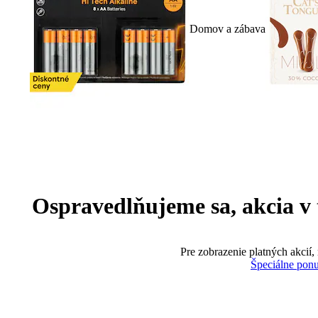
Domov a zábava
Ospravedlňujeme sa, akcia v te
Pre zobrazenie platných akcií,
Špeciálne pon