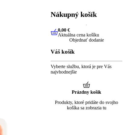
Nákupný košík
0,00 €
Aktuálna cena košíku
0,00 €
Aktuálna cena košíku
Objednať dodanie
Váš košík
Vyberte službu, ktorá je pre Vás
najvhodnejšie
Prázdny košík
Produkty, ktoré pridáte do svojho
košíka sa zobrazia tu