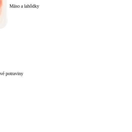
Mäso a lahôdky
ivé potraviny