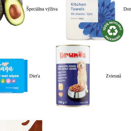
Špeciálna výživa
Dom
Dieťa
Zvieratá