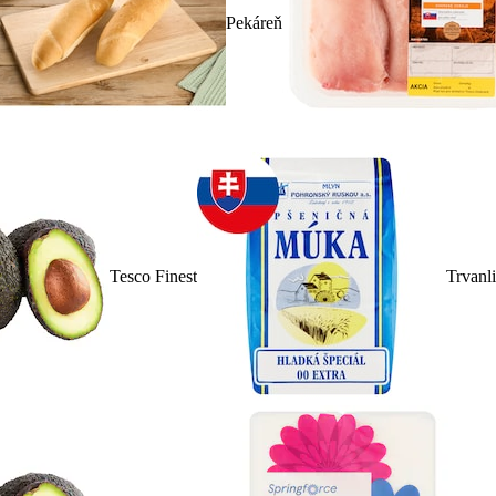
Pekáreň
Tesco Finest
Trvanl