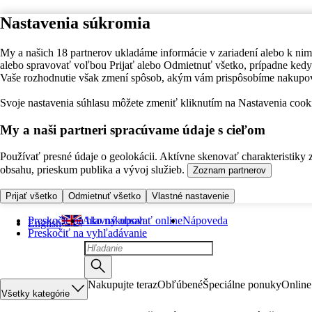
Nastavenia súkromia
My a našich 18 partnerov ukladáme informácie v zariadení alebo k nim
alebo spravovať voľbou Prijať alebo Odmietnuť všetko, prípadne ke
Vaše rozhodnutie však zmení spôsob, akým vám prispôsobíme nakupo
Svoje nastavenia súhlasu môžete zmeniť kliknutím na Nastavenia cooki
My a naši partneri spracúvame údaje s cieľom
Používať presné údaje o geolokácii. Aktívne skenovať charakteristiky 
obsahu, prieskum publika a vývoj služieb.
Zoznam partnerov
Prijať všetko
Odmietnuť všetko
Vlastné nastavenie
Preskočiť na hlavný obsah
Ako nakupovať online
Nápoveda
English
Preskočiť na vyhľadávanie
Nakupujte teraz
Obľúbené
Špeciálne ponuky
Online
Všetky kategórie