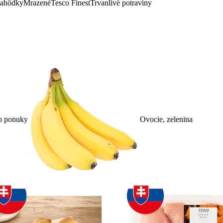
lahôdky
Mrazené
Tesco Finest
Trvanlivé potraviny
p ponuky
Ovocie, zelenina