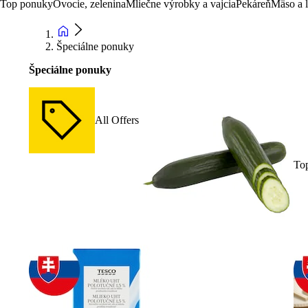
Top ponuky
Ovocie, zelenina
Mliečne výrobky a vajcia
Pekáreň
Mäso a 
Špeciálne ponuky
Špeciálne ponuky
All Offers
To