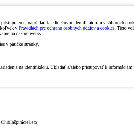
 pristupujeme, napríklad k jedinečným identifikátorom v súboroch coo
dykoľvek v
Pravidlách pre ochranu osobných údajov a cookies.
Tieto voľ
vanie na našom webe.
es v pätičke stránky.
zariadenia na identifikáciu. Ukladať a/alebo pristupovať k informáciám
 Club
Inšpirácie
Leto