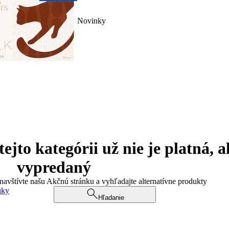
Novinky
jto kategórii už nie je platná, a
vypredaný
 navštívte našu Akčnú stránku a vyhľadajte alternatívne produkty
uky
Hľadanie