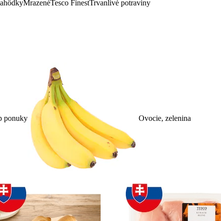
lahôdky
Mrazené
Tesco Finest
Trvanlivé potraviny
p ponuky
Ovocie, zelenina