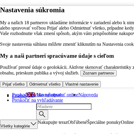
Nastavenia súkromia
My a našich 18 partnerov ukladáme informácie v zariadení alebo k nim
alebo spravovať voľbou Prijať alebo Odmietnuť všetko, prípadne ke
Vaše rozhodnutie však zmení spôsob, akým vám prispôsobíme nakupo
Svoje nastavenia súhlasu môžete zmeniť kliknutím na Nastavenia cooki
My a naši partneri spracúvame údaje s cieľom
Používať presné údaje o geolokácii. Aktívne skenovať charakteristiky 
obsahu, prieskum publika a vývoj služieb.
Zoznam partnerov
Prijať všetko
Odmietnuť všetko
Vlastné nastavenie
Preskočiť na hlavný obsah
Ako nakupovať online
Nápoveda
English
Preskočiť na vyhľadávanie
Nakupujte teraz
Obľúbené
Špeciálne ponuky
Online
Všetky kategórie