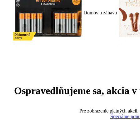
Domov a zábava
Ospravedlňujeme sa, akcia v te
Pre zobrazenie platných akcií,
Špeciálne pon