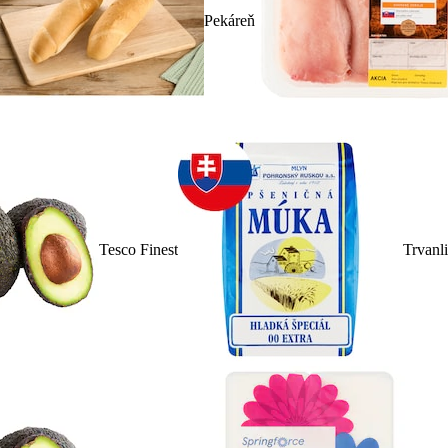
Pekáreň
Tesco Finest
Trvanl