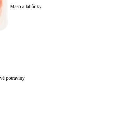
Mäso a lahôdky
ivé potraviny