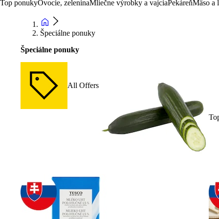
Top ponuky
Ovocie, zelenina
Mliečne výrobky a vajcia
Pekáreň
Mäso a 
Špeciálne ponuky
Špeciálne ponuky
All Offers
To