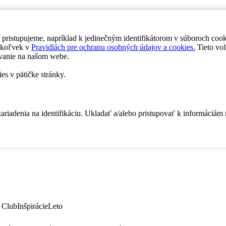
 pristupujeme, napríklad k jedinečným identifikátorom v súboroch coo
dykoľvek v
Pravidlách pre ochranu osobných údajov a cookies.
Tieto voľ
vanie na našom webe.
es v pätičke stránky.
zariadenia na identifikáciu. Ukladať a/alebo pristupovať k informáciám
 Club
Inšpirácie
Leto