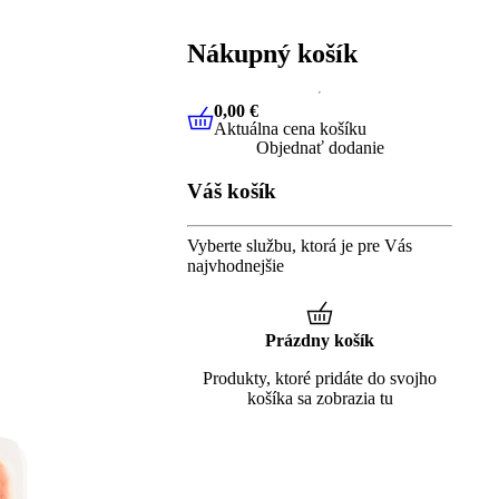
Nákupný košík
0,00 €
Aktuálna cena košíku
0,00 €
Aktuálna cena košíku
Objednať dodanie
Váš košík
Vyberte službu, ktorá je pre Vás
najvhodnejšie
Prázdny košík
Produkty, ktoré pridáte do svojho
košíka sa zobrazia tu