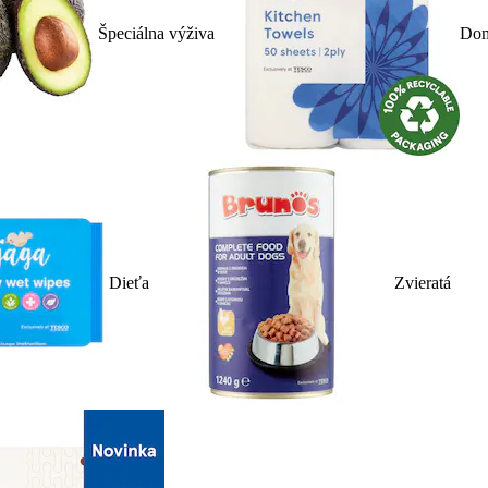
Špeciálna výživa
Dom
Dieťa
Zvieratá