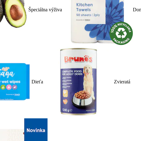
Špeciálna výživa
Dom
Dieťa
Zvieratá