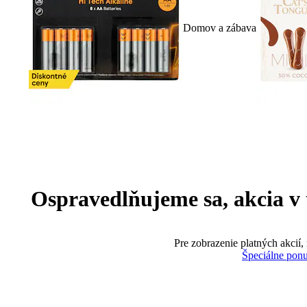
Domov a zábava
Ospravedlňujeme sa, akcia v te
Pre zobrazenie platných akcií,
Špeciálne pon