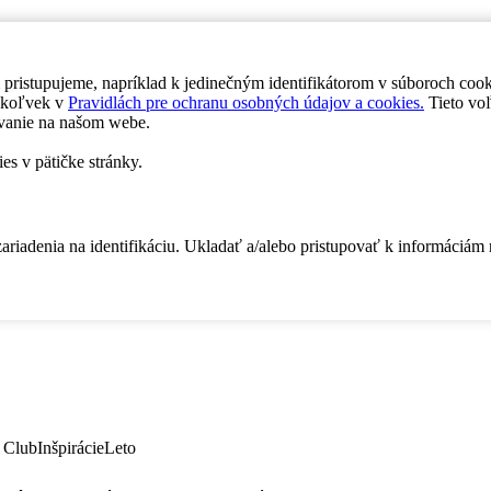
 pristupujeme, napríklad k jedinečným identifikátorom v súboroch coo
dykoľvek v
Pravidlách pre ochranu osobných údajov a cookies.
Tieto voľ
vanie na našom webe.
es v pätičke stránky.
zariadenia na identifikáciu. Ukladať a/alebo pristupovať k informáciám
 Club
Inšpirácie
Leto