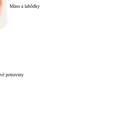
Mäso a lahôdky
ivé potraviny