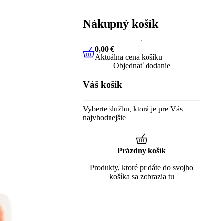
Nákupný košík
0,00 €
Aktuálna cena košíku
0,00 €
Aktuálna cena košíku
Objednať dodanie
Váš košík
Vyberte službu, ktorá je pre Vás
najvhodnejšie
Prázdny košík
Produkty, ktoré pridáte do svojho
košíka sa zobrazia tu