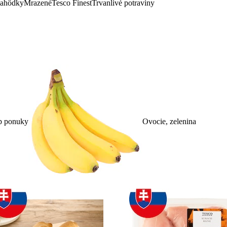
lahôdky
Mrazené
Tesco Finest
Trvanlivé potraviny
p ponuky
Ovocie, zelenina