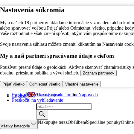
Nastavenia súkromia
My a našich 18 partnerov ukladáme informácie v zariadení alebo k nim
alebo spravovať voľbou Prijať alebo Odmietnuť všetko, prípadne ke
Vaše rozhodnutie však zmení spôsob, akým vám prispôsobíme nakupo
Svoje nastavenia súhlasu môžete zmeniť kliknutím na Nastavenia cooki
My a naši partneri spracúvame údaje s cieľom
Používať presné údaje o geolokácii. Aktívne skenovať charakteristiky 
obsahu, prieskum publika a vývoj služieb.
Zoznam partnerov
Prijať všetko
Odmietnuť všetko
Vlastné nastavenie
Preskočiť na hlavný obsah
Ako nakupovať online
Nápoveda
English
Preskočiť na vyhľadávanie
Nakupujte teraz
Obľúbené
Špeciálne ponuky
Online
Všetky kategórie