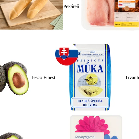
Pekáreň
Tesco Finest
Trvanl