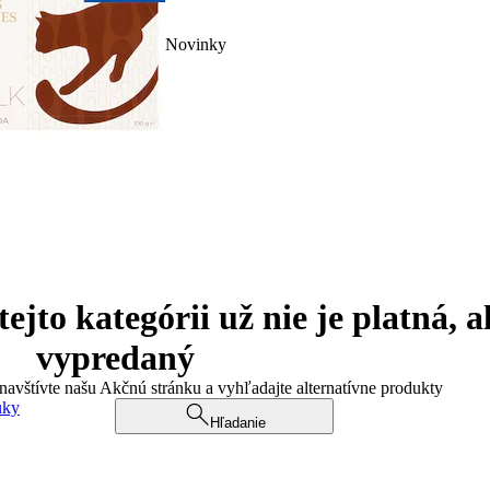
Novinky
jto kategórii už nie je platná, a
vypredaný
 navštívte našu Akčnú stránku a vyhľadajte alternatívne produkty
uky
Hľadanie