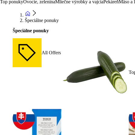
Top ponuky
Ovocie, zelenina
Mliečne výrobky a vajcia
Pekáreň
Mäso a 
Špeciálne ponuky
Špeciálne ponuky
All Offers
To