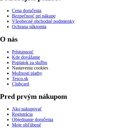
Cena doručenia
Bezpečnosť pri nákupe
Všeobecné obchodné podmienky
Ochrana súkromia
O nás
Prístupnosť
Kde dovážame
Poplatok za službu
Nastavenia cookies
Možnosti platby
Tesco.sk
Clubcard
Pred prvým nákupom
Ako nakupovať
Registrácia
Objednanie doručenia
Moje obľúbené