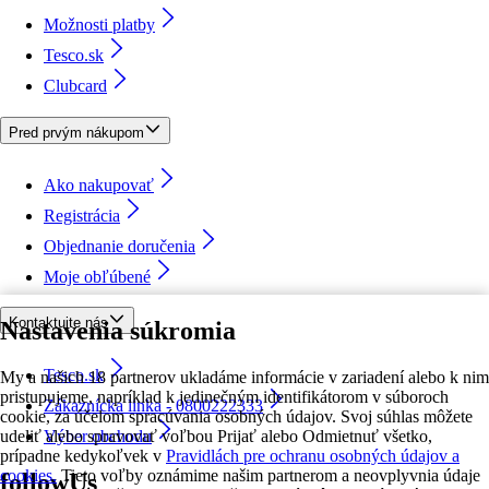
Možnosti platby
Tesco.sk
Clubcard
Pred prvým nákupom
Ako nakupovať
Registrácia
Objednanie doručenia
Moje obľúbené
Kontaktujte nás
Nastavenia súkromia
Tesco.sk
My a našich 18 partnerov ukladáme informácie v zariadení alebo k nim
pristupujeme, napríklad k jedinečným identifikátorom v súboroch
Zákaznícka linka - 0800222333
cookie, za účelom spracúvania osobných údajov. Svoj súhlas môžete
udeliť alebo spravovať voľbou Prijať alebo Odmietnuť všetko,
Výber obchodu
prípadne kedykoľvek v
Pravidlách pre ochranu osobných údajov a
cookies.
Tieto voľby oznámime našim partnerom a neovplyvnia údaje
followUs