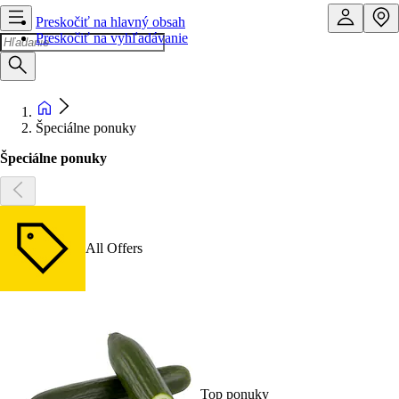
Preskočiť na hlavný obsah
Preskočiť na vyhľadávanie
Špeciálne ponuky
Špeciálne ponuky
All Offers
Top ponuky