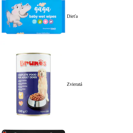
Dieťa
Zvieratá