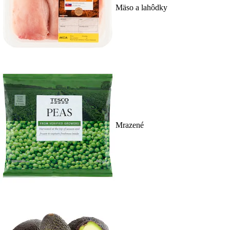
Mäso a lahôdky
Mrazené