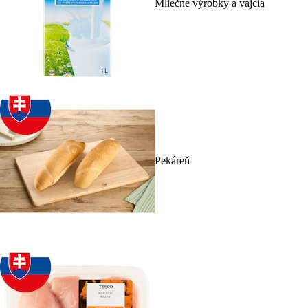
Mliečne výrobky a vajcia
Pekáreň