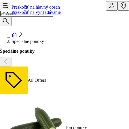
Preskočiť na hlavný obsah
Preskočiť na vyhľadávanie
Špeciálne ponuky
Špeciálne ponuky
All Offers
Top ponuky