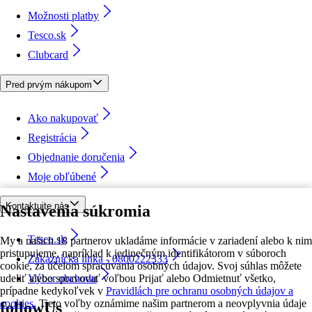
Možnosti platby
Tesco.sk
Clubcard
Pred prvým nákupom
Ako nakupovať
Registrácia
Objednanie doručenia
Moje obľúbené
Kontaktujte nás
Nastavenia súkromia
Tesco.sk
My a našich 18 partnerov ukladáme informácie v zariadení alebo k nim
pristupujeme, napríklad k jedinečným identifikátorom v súboroch
Zákaznícka linka - 0800222333
cookie, za účelom spracúvania osobných údajov. Svoj súhlas môžete
udeliť alebo spravovať voľbou Prijať alebo Odmietnuť všetko,
Výber obchodu
prípadne kedykoľvek v
Pravidlách pre ochranu osobných údajov a
cookies.
Tieto voľby oznámime našim partnerom a neovplyvnia údaje
followUs