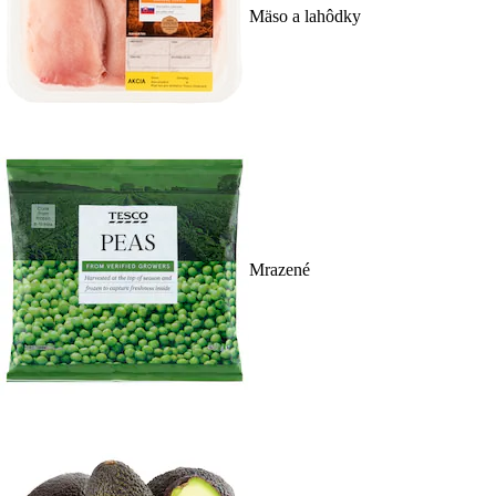
Mäso a lahôdky
Mrazené