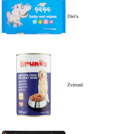
Dieťa
Zvieratá