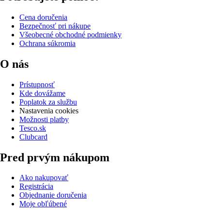
Cena doručenia
Bezpečnosť pri nákupe
Všeobecné obchodné podmienky
Ochrana súkromia
O nás
Prístupnosť
Kde dovážame
Poplatok za službu
Nastavenia cookies
Možnosti platby
Tesco.sk
Clubcard
Pred prvým nákupom
Ako nakupovať
Registrácia
Objednanie doručenia
Moje obľúbené