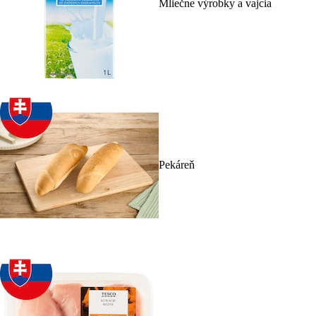
Mliečne výrobky a vajcia
Pekáreň