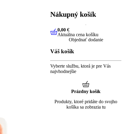
Nákupný košík
0,00 €
Aktuálna cena košíku
0,00 €
Aktuálna cena košíku
Objednať dodanie
Váš košík
Vyberte službu, ktorá je pre Vás
najvhodnejšie
Prázdny košík
Produkty, ktoré pridáte do svojho
košíka sa zobrazia tu