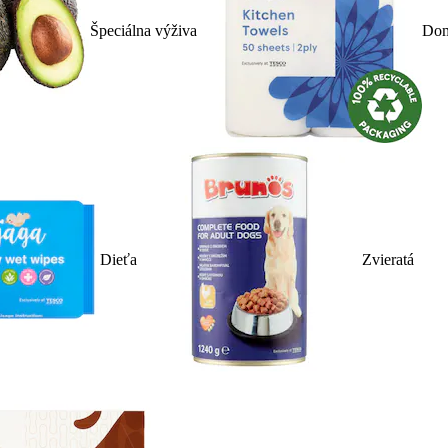
Špeciálna výživa
Dom
Dieťa
Zvieratá