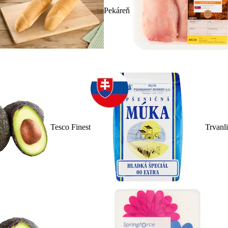
Pekáreň
Tesco Finest
Trvanl