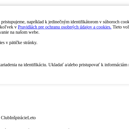
 pristupujeme, napríklad k jedinečným identifikátorom v súboroch coo
dykoľvek v
Pravidlách pre ochranu osobných údajov a cookies.
Tieto voľ
vanie na našom webe.
es v pätičke stránky.
zariadenia na identifikáciu. Ukladať a/alebo pristupovať k informáciám
 Club
Inšpirácie
Leto