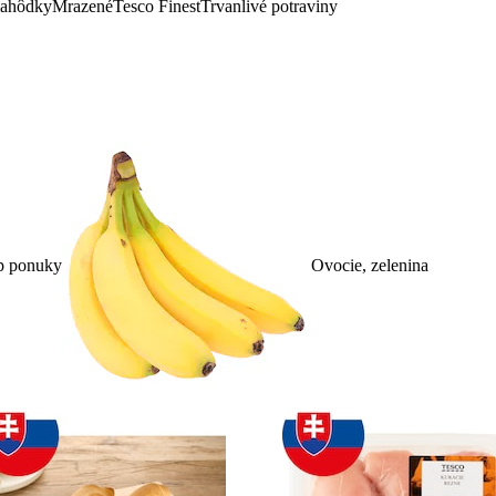
lahôdky
Mrazené
Tesco Finest
Trvanlivé potraviny
p ponuky
Ovocie, zelenina