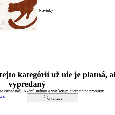
Novinky
jto kategórii už nie je platná, a
vypredaný
 navštívte našu Akčnú stránku a vyhľadajte alternatívne produkty
uky
Hľadanie