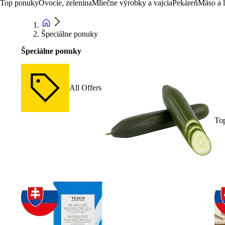
Top ponuky
Ovocie, zelenina
Mliečne výrobky a vajcia
Pekáreň
Mäso a 
Špeciálne ponuky
Špeciálne ponuky
All Offers
To