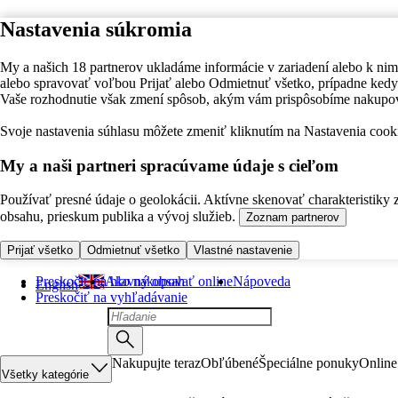
Nastavenia súkromia
My a našich 18 partnerov ukladáme informácie v zariadení alebo k nim
alebo spravovať voľbou Prijať alebo Odmietnuť všetko, prípadne ke
Vaše rozhodnutie však zmení spôsob, akým vám prispôsobíme nakupo
Svoje nastavenia súhlasu môžete zmeniť kliknutím na Nastavenia cooki
My a naši partneri spracúvame údaje s cieľom
Používať presné údaje o geolokácii. Aktívne skenovať charakteristiky 
obsahu, prieskum publika a vývoj služieb.
Zoznam partnerov
Prijať všetko
Odmietnuť všetko
Vlastné nastavenie
Preskočiť na hlavný obsah
Ako nakupovať online
Nápoveda
English
Preskočiť na vyhľadávanie
Nakupujte teraz
Obľúbené
Špeciálne ponuky
Online
Všetky kategórie