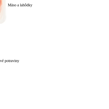
Mäso a lahôdky
ivé potraviny