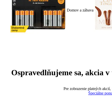
Domov a zábava
Ospravedlňujeme sa, akcia v te
Pre zobrazenie platných akcií,
Špeciálne pon