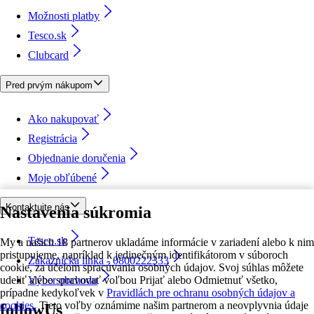
Možnosti platby
Tesco.sk
Clubcard
Pred prvým nákupom
Ako nakupovať
Registrácia
Objednanie doručenia
Moje obľúbené
Kontaktujte nás
Nastavenia súkromia
Tesco.sk
My a našich 18 partnerov ukladáme informácie v zariadení alebo k nim
pristupujeme, napríklad k jedinečným identifikátorom v súboroch
Zákaznícka linka - 0800222333
cookie, za účelom spracúvania osobných údajov. Svoj súhlas môžete
udeliť alebo spravovať voľbou Prijať alebo Odmietnuť všetko,
Výber obchodu
prípadne kedykoľvek v
Pravidlách pre ochranu osobných údajov a
cookies.
Tieto voľby oznámime našim partnerom a neovplyvnia údaje
followUs