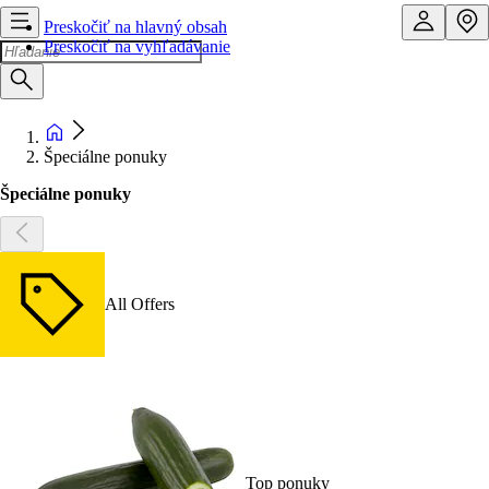
Preskočiť na hlavný obsah
Preskočiť na vyhľadávanie
Špeciálne ponuky
Špeciálne ponuky
All Offers
Top ponuky