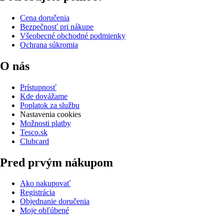
Cena doručenia
Bezpečnosť pri nákupe
Všeobecné obchodné podmienky
Ochrana súkromia
O nás
Prístupnosť
Kde dovážame
Poplatok za službu
Nastavenia cookies
Možnosti platby
Tesco.sk
Clubcard
Pred prvým nákupom
Ako nakupovať
Registrácia
Objednanie doručenia
Moje obľúbené