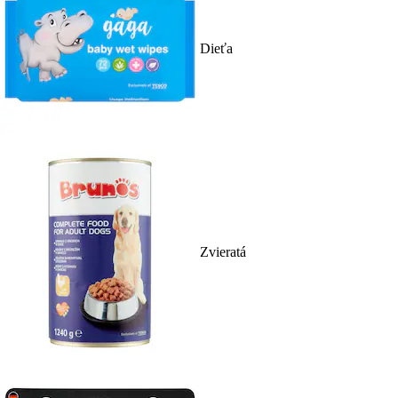
Dieťa
Zvieratá