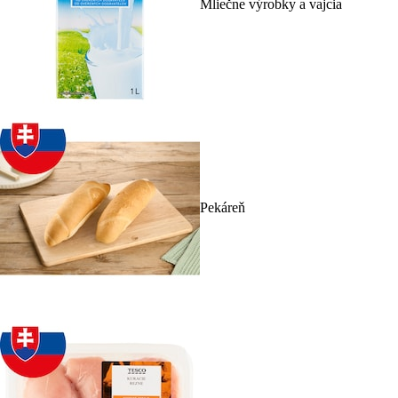
Mliečne výrobky a vajcia
Pekáreň