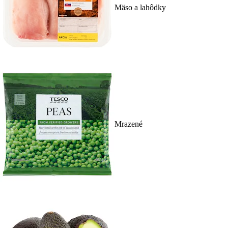
Mäso a lahôdky
Mrazené