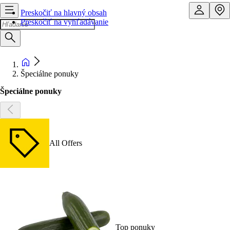
Preskočiť na hlavný obsah
Preskočiť na vyhľadávanie
Špeciálne ponuky
Špeciálne ponuky
All Offers
Top ponuky