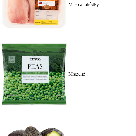
Mäso a lahôdky
Mrazené