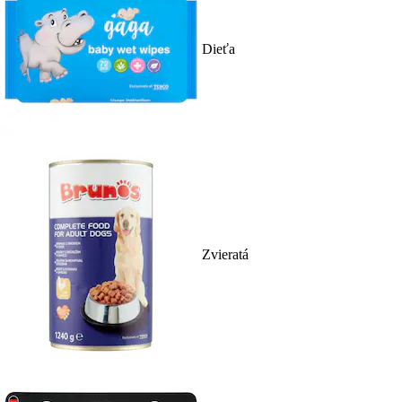
Dieťa
Zvieratá