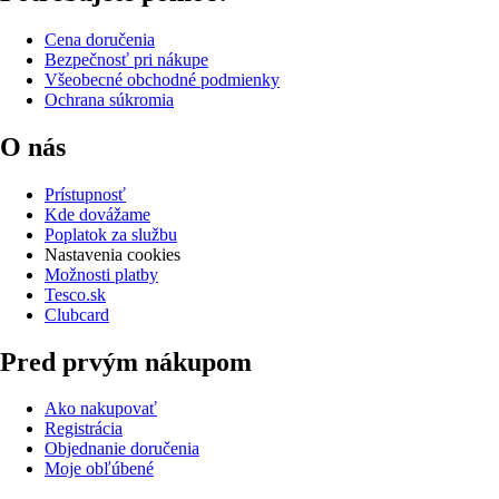
Cena doručenia
Bezpečnosť pri nákupe
Všeobecné obchodné podmienky
Ochrana súkromia
O nás
Prístupnosť
Kde dovážame
Poplatok za službu
Nastavenia cookies
Možnosti platby
Tesco.sk
Clubcard
Pred prvým nákupom
Ako nakupovať
Registrácia
Objednanie doručenia
Moje obľúbené