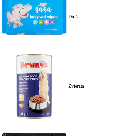
Dieťa
Zvieratá