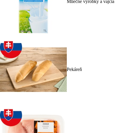
Mliečne výrobky a vajcia
Pekáreň