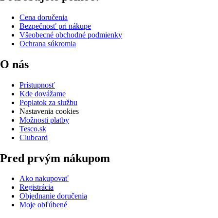
Cena doručenia
Bezpečnosť pri nákupe
Všeobecné obchodné podmienky
Ochrana súkromia
O nás
Prístupnosť
Kde dovážame
Poplatok za službu
Nastavenia cookies
Možnosti platby
Tesco.sk
Clubcard
Pred prvým nákupom
Ako nakupovať
Registrácia
Objednanie doručenia
Moje obľúbené