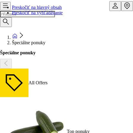
Preskočiť na hlavný obsah
Preskočiť na vyhľadávanie
Špeciálne ponuky
Špeciálne ponuky
All Offers
Top ponuky