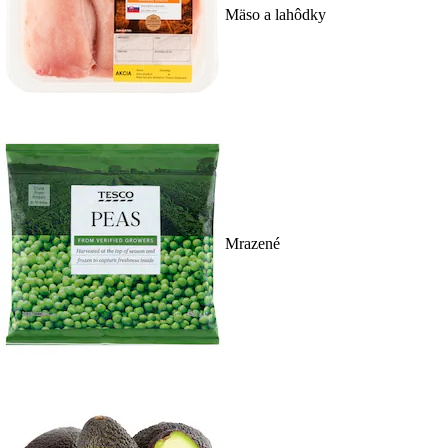
Mäso a lahôdky
Mrazené