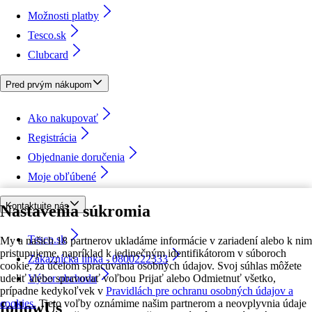
Možnosti platby
Tesco.sk
Clubcard
Pred prvým nákupom
Ako nakupovať
Registrácia
Objednanie doručenia
Moje obľúbené
Kontaktujte nás
Nastavenia súkromia
Tesco.sk
My a našich 18 partnerov ukladáme informácie v zariadení alebo k nim
pristupujeme, napríklad k jedinečným identifikátorom v súboroch
Zákaznícka linka - 0800222333
cookie, za účelom spracúvania osobných údajov. Svoj súhlas môžete
udeliť alebo spravovať voľbou Prijať alebo Odmietnuť všetko,
Výber obchodu
prípadne kedykoľvek v
Pravidlách pre ochranu osobných údajov a
cookies.
Tieto voľby oznámime našim partnerom a neovplyvnia údaje
followUs