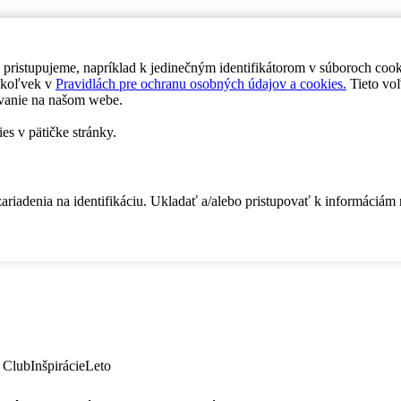
 pristupujeme, napríklad k jedinečným identifikátorom v súboroch coo
dykoľvek v
Pravidlách pre ochranu osobných údajov a cookies.
Tieto voľ
vanie na našom webe.
es v pätičke stránky.
zariadenia na identifikáciu. Ukladať a/alebo pristupovať k informáciám
 Club
Inšpirácie
Leto