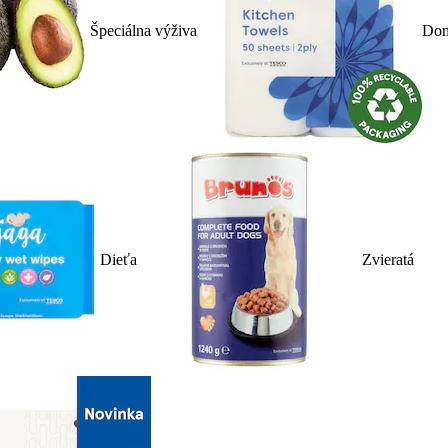
Špeciálna výživa
Dom
Dieťa
Zvieratá