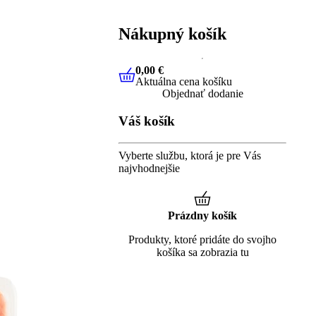
Nákupný košík
0,00 €
Aktuálna cena košíku
0,00 €
Aktuálna cena košíku
Objednať dodanie
Váš košík
Vyberte službu, ktorá je pre Vás
najvhodnejšie
Prázdny košík
Produkty, ktoré pridáte do svojho
košíka sa zobrazia tu