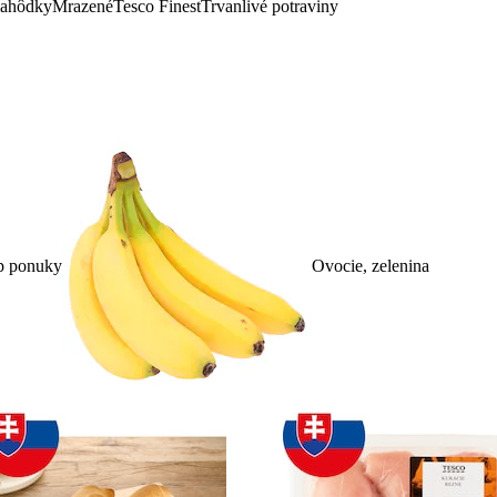
lahôdky
Mrazené
Tesco Finest
Trvanlivé potraviny
p ponuky
Ovocie, zelenina