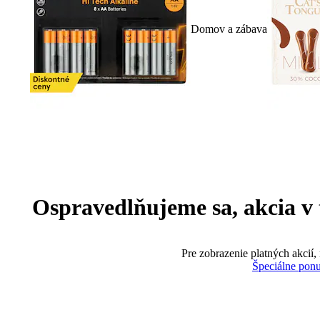
Domov a zábava
Ospravedlňujeme sa, akcia v te
Pre zobrazenie platných akcií,
Špeciálne pon