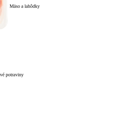
Mäso a lahôdky
ivé potraviny