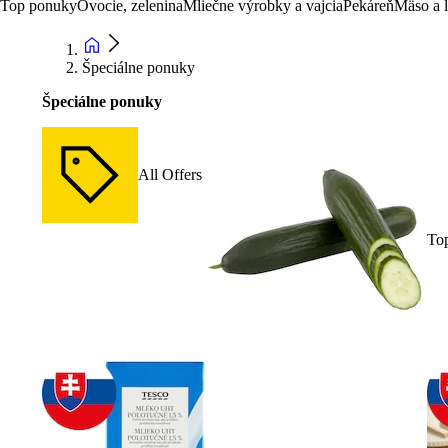
Top ponuky
Ovocie, zelenina
Mliečne výrobky a vajcia
Pekáreň
Mäso a 
Špeciálne ponuky
Špeciálne ponuky
All Offers
To