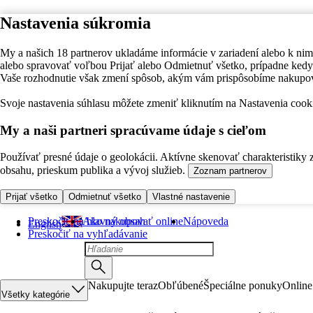
Nastavenia súkromia
My a našich 18 partnerov ukladáme informácie v zariadení alebo k nim
alebo spravovať voľbou Prijať alebo Odmietnuť všetko, prípadne ke
Vaše rozhodnutie však zmení spôsob, akým vám prispôsobíme nakupo
Svoje nastavenia súhlasu môžete zmeniť kliknutím na Nastavenia cooki
My a naši partneri spracúvame údaje s cieľom
Používať presné údaje o geolokácii. Aktívne skenovať charakteristiky 
obsahu, prieskum publika a vývoj služieb.
Zoznam partnerov
Prijať všetko
Odmietnuť všetko
Vlastné nastavenie
Preskočiť na hlavný obsah
Ako nakupovať online
Nápoveda
English
Preskočiť na vyhľadávanie
Nakupujte teraz
Obľúbené
Špeciálne ponuky
Online
Všetky kategórie