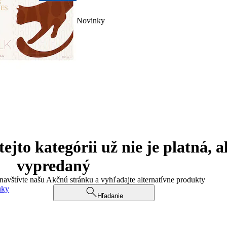
Novinky
jto kategórii už nie je platná, a
vypredaný
 navštívte našu Akčnú stránku a vyhľadajte alternatívne produkty
uky
Hľadanie