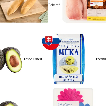
Pekáreň
Tesco Finest
Trvanl