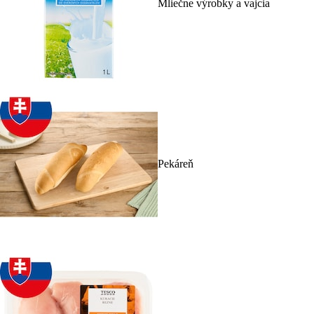
Mliečne výrobky a vajcia
Pekáreň