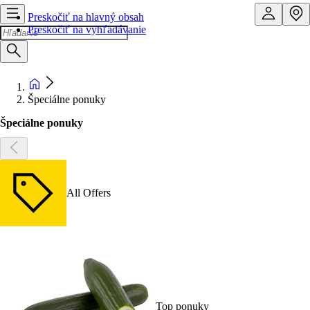
Preskočiť na hlavný obsah
Preskočiť na vyhľadávanie
Špeciálne ponuky
Špeciálne ponuky
All Offers
Top ponuky