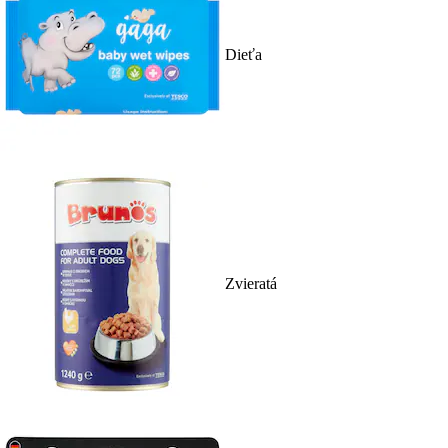
Dieťa
Zvieratá