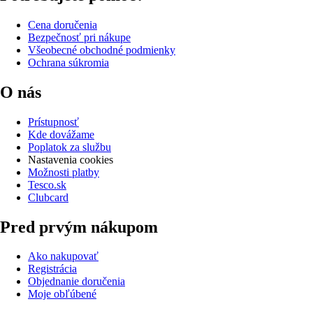
Cena doručenia
Bezpečnosť pri nákupe
Všeobecné obchodné podmienky
Ochrana súkromia
O nás
Prístupnosť
Kde dovážame
Poplatok za službu
Nastavenia cookies
Možnosti platby
Tesco.sk
Clubcard
Pred prvým nákupom
Ako nakupovať
Registrácia
Objednanie doručenia
Moje obľúbené