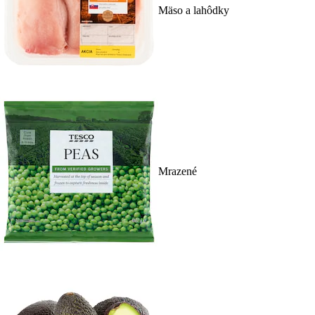
Mäso a lahôdky
Mrazené