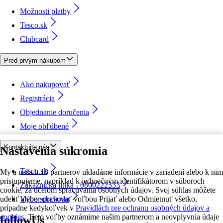
Možnosti platby
Tesco.sk
Clubcard
Pred prvým nákupom
Ako nakupovať
Registrácia
Objednanie doručenia
Moje obľúbené
Kontaktujte nás
Nastavenia súkromia
Tesco.sk
My a našich 18 partnerov ukladáme informácie v zariadení alebo k nim
pristupujeme, napríklad k jedinečným identifikátorom v súboroch
Zákaznícka linka - 0800222333
cookie, za účelom spracúvania osobných údajov. Svoj súhlas môžete
udeliť alebo spravovať voľbou Prijať alebo Odmietnuť všetko,
Výber obchodu
prípadne kedykoľvek v
Pravidlách pre ochranu osobných údajov a
cookies.
Tieto voľby oznámime našim partnerom a neovplyvnia údaje
followUs