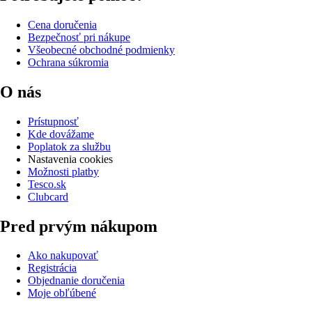
Cena doručenia
Bezpečnosť pri nákupe
Všeobecné obchodné podmienky
Ochrana súkromia
O nás
Prístupnosť
Kde dovážame
Poplatok za službu
Nastavenia cookies
Možnosti platby
Tesco.sk
Clubcard
Pred prvým nákupom
Ako nakupovať
Registrácia
Objednanie doručenia
Moje obľúbené