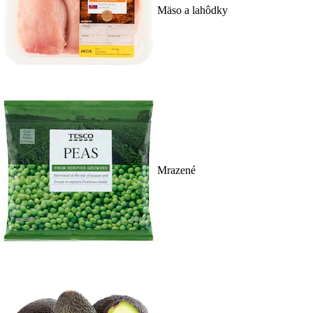
Mäso a lahôdky
Mrazené