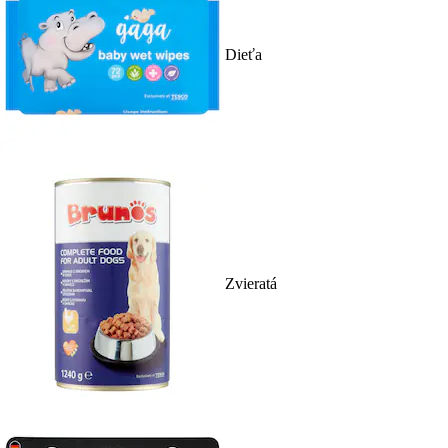
Dieťa
Zvieratá