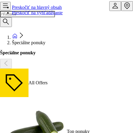
Preskočiť na hlavný obsah
Preskočiť na vyhľadávanie
Špeciálne ponuky
Špeciálne ponuky
All Offers
Top ponuky