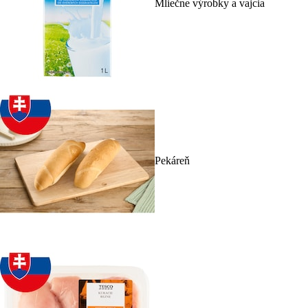
Mliečne výrobky a vajcia
Pekáreň