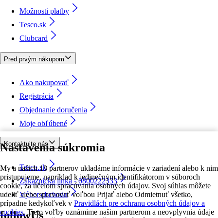
Možnosti platby
Tesco.sk
Clubcard
Pred prvým nákupom
Ako nakupovať
Registrácia
Objednanie doručenia
Moje obľúbené
Kontaktujte nás
Nastavenia súkromia
Tesco.sk
My a našich 18 partnerov ukladáme informácie v zariadení alebo k nim
pristupujeme, napríklad k jedinečným identifikátorom v súboroch
Zákaznícka linka - 0800222333
cookie, za účelom spracúvania osobných údajov. Svoj súhlas môžete
udeliť alebo spravovať voľbou Prijať alebo Odmietnuť všetko,
Výber obchodu
prípadne kedykoľvek v
Pravidlách pre ochranu osobných údajov a
cookies.
Tieto voľby oznámime našim partnerom a neovplyvnia údaje
followUs