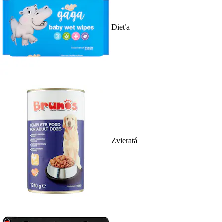
Dieťa
Zvieratá