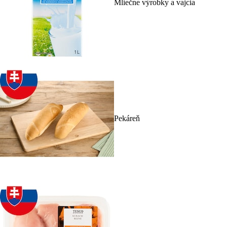
Mliečne výrobky a vajcia
Pekáreň