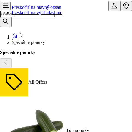
Preskočiť na hlavný obsah
Preskočiť na vyhľadávanie
Špeciálne ponuky
Špeciálne ponuky
All Offers
Top ponuky