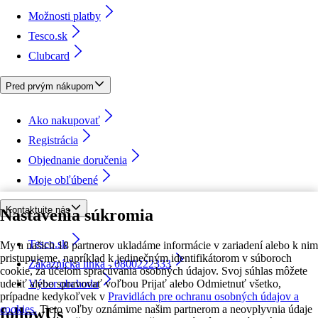
Možnosti platby
Tesco.sk
Clubcard
Pred prvým nákupom
Ako nakupovať
Registrácia
Objednanie doručenia
Moje obľúbené
Kontaktujte nás
Nastavenia súkromia
Tesco.sk
My a našich 18 partnerov ukladáme informácie v zariadení alebo k nim
pristupujeme, napríklad k jedinečným identifikátorom v súboroch
Zákaznícka linka - 0800222333
cookie, za účelom spracúvania osobných údajov. Svoj súhlas môžete
udeliť alebo spravovať voľbou Prijať alebo Odmietnuť všetko,
Výber obchodu
prípadne kedykoľvek v
Pravidlách pre ochranu osobných údajov a
cookies.
Tieto voľby oznámime našim partnerom a neovplyvnia údaje
followUs