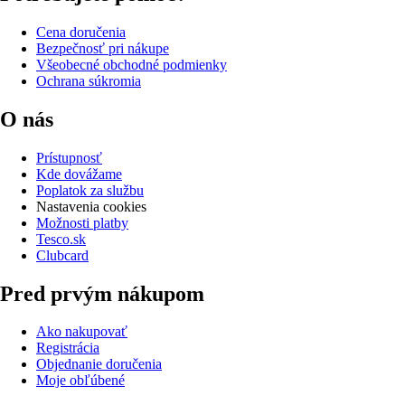
Cena doručenia
Bezpečnosť pri nákupe
Všeobecné obchodné podmienky
Ochrana súkromia
O nás
Prístupnosť
Kde dovážame
Poplatok za službu
Nastavenia cookies
Možnosti platby
Tesco.sk
Clubcard
Pred prvým nákupom
Ako nakupovať
Registrácia
Objednanie doručenia
Moje obľúbené