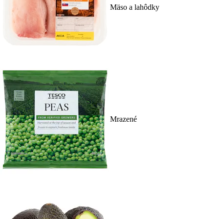
Mäso a lahôdky
Mrazené