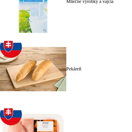
Mliečne výrobky a vajcia
Pekáreň