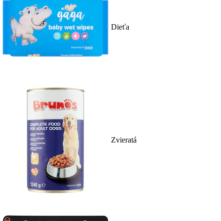
Dieťa
Zvieratá