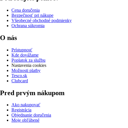
Cena doručenia
Bezpečnosť pri nákupe
Všeobecné obchodné podmienky
Ochrana súkromia
O nás
Prístupnosť
Kde dovážame
Poplatok za službu
Nastavenia cookies
Možnosti platby
Tesco.sk
Clubcard
Pred prvým nákupom
Ako nakupovať
Registrácia
Objednanie doručenia
Moje obľúbené