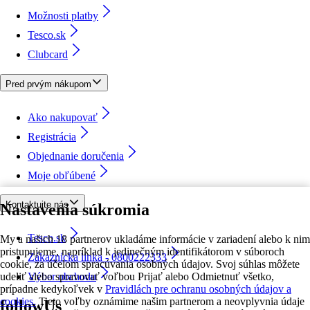
Možnosti platby
Tesco.sk
Clubcard
Pred prvým nákupom
Ako nakupovať
Registrácia
Objednanie doručenia
Moje obľúbené
Kontaktujte nás
Nastavenia súkromia
Tesco.sk
My a našich 18 partnerov ukladáme informácie v zariadení alebo k nim
pristupujeme, napríklad k jedinečným identifikátorom v súboroch
Zákaznícka linka - 0800222333
cookie, za účelom spracúvania osobných údajov. Svoj súhlas môžete
udeliť alebo spravovať voľbou Prijať alebo Odmietnuť všetko,
Výber obchodu
prípadne kedykoľvek v
Pravidlách pre ochranu osobných údajov a
cookies.
Tieto voľby oznámime našim partnerom a neovplyvnia údaje
followUs