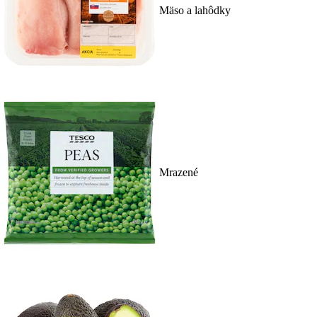
Mäso a lahôdky
Mrazené