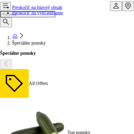
Preskočiť na hlavný obsah
Preskočiť na vyhľadávanie
Špeciálne ponuky
Špeciálne ponuky
All Offers
Top ponuky