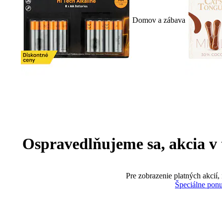
Domov a zábava
Ospravedlňujeme sa, akcia v te
Pre zobrazenie platných akcií,
Špeciálne pon