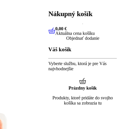
Nákupný košík
0,00 €
Aktuálna cena košíku
0,00 €
Aktuálna cena košíku
Objednať dodanie
Váš košík
Vyberte službu, ktorá je pre Vás
najvhodnejšie
Prázdny košík
Produkty, ktoré pridáte do svojho
košíka sa zobrazia tu