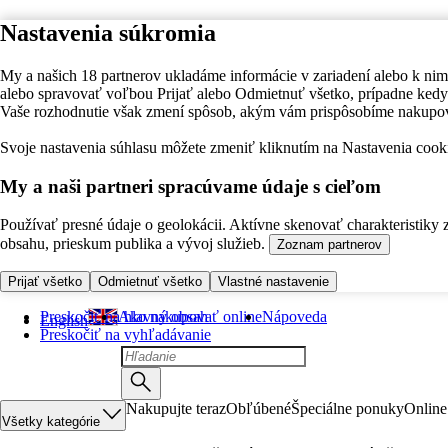
Nastavenia súkromia
My a našich 18 partnerov ukladáme informácie v zariadení alebo k nim
alebo spravovať voľbou Prijať alebo Odmietnuť všetko, prípadne ke
Vaše rozhodnutie však zmení spôsob, akým vám prispôsobíme nakupo
Svoje nastavenia súhlasu môžete zmeniť kliknutím na Nastavenia cooki
My a naši partneri spracúvame údaje s cieľom
Používať presné údaje o geolokácii. Aktívne skenovať charakteristiky 
obsahu, prieskum publika a vývoj služieb.
Zoznam partnerov
Prijať všetko
Odmietnuť všetko
Vlastné nastavenie
Preskočiť na hlavný obsah
Ako nakupovať online
Nápoveda
English
Preskočiť na vyhľadávanie
Nakupujte teraz
Obľúbené
Špeciálne ponuky
Online
Všetky kategórie