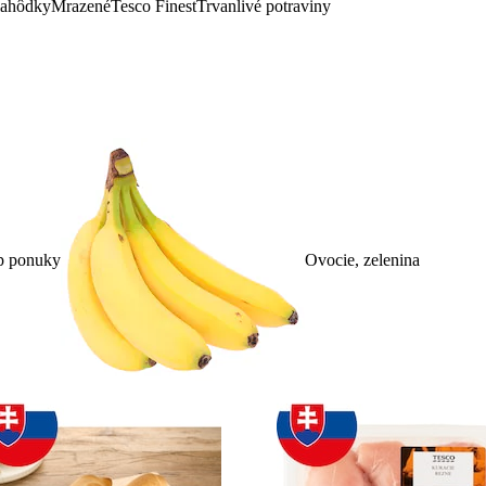
lahôdky
Mrazené
Tesco Finest
Trvanlivé potraviny
p ponuky
Ovocie, zelenina