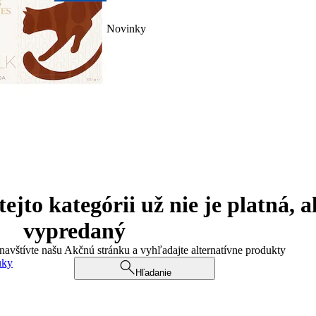
Novinky
jto kategórii už nie je platná, a
vypredaný
 navštívte našu Akčnú stránku a vyhľadajte alternatívne produkty
uky
Hľadanie