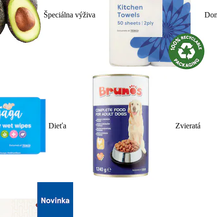
Špeciálna výživa
Dom
Dieťa
Zvieratá