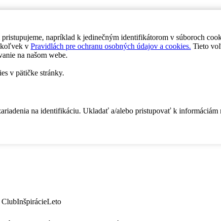
 pristupujeme, napríklad k jedinečným identifikátorom v súboroch coo
dykoľvek v
Pravidlách pre ochranu osobných údajov a cookies.
Tieto voľ
vanie na našom webe.
es v pätičke stránky.
zariadenia na identifikáciu. Ukladať a/alebo pristupovať k informáciám
 Club
Inšpirácie
Leto