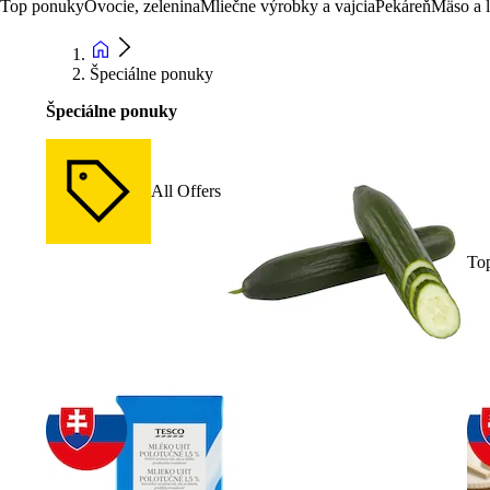
Top ponuky
Ovocie, zelenina
Mliečne výrobky a vajcia
Pekáreň
Mäso a 
Špeciálne ponuky
Špeciálne ponuky
All Offers
To