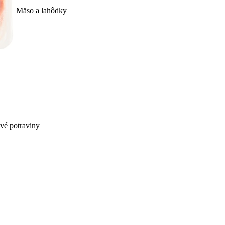
Mäso a lahôdky
ivé potraviny