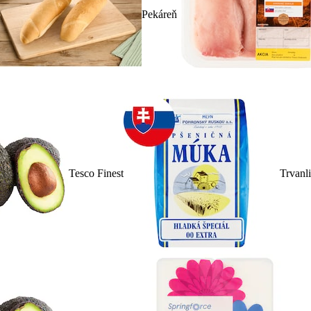
Pekáreň
Tesco Finest
Trvanl