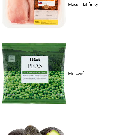
Mäso a lahôdky
Mrazené