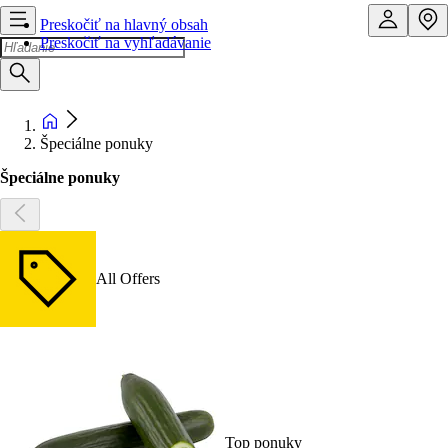
Preskočiť na hlavný obsah
Preskočiť na vyhľadávanie
Špeciálne ponuky
Špeciálne ponuky
All Offers
Top ponuky