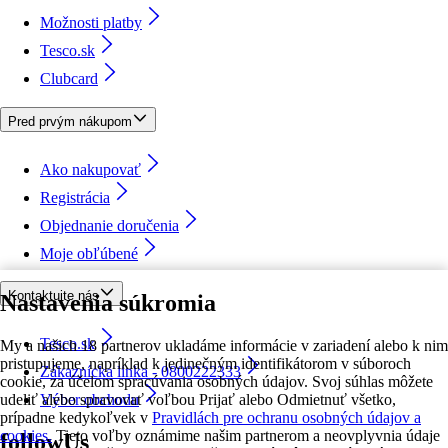
Možnosti platby
Tesco.sk
Clubcard
Pred prvým nákupom
Ako nakupovať
Registrácia
Objednanie doručenia
Moje obľúbené
Kontaktujte nás
Nastavenia súkromia
Tesco.sk
My a našich 18 partnerov ukladáme informácie v zariadení alebo k nim
pristupujeme, napríklad k jedinečným identifikátorom v súboroch
Zákaznícka linka - 0800222333
cookie, za účelom spracúvania osobných údajov. Svoj súhlas môžete
udeliť alebo spravovať voľbou Prijať alebo Odmietnuť všetko,
Výber obchodu
prípadne kedykoľvek v
Pravidlách pre ochranu osobných údajov a
cookies.
Tieto voľby oznámime našim partnerom a neovplyvnia údaje
followUs