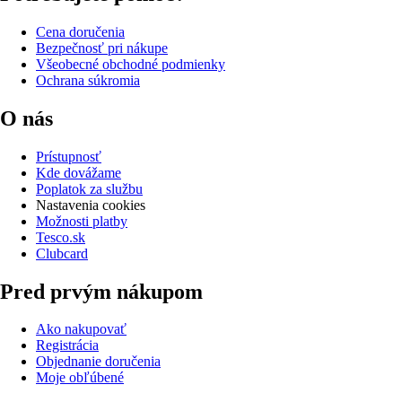
Cena doručenia
Bezpečnosť pri nákupe
Všeobecné obchodné podmienky
Ochrana súkromia
O nás
Prístupnosť
Kde dovážame
Poplatok za službu
Nastavenia cookies
Možnosti platby
Tesco.sk
Clubcard
Pred prvým nákupom
Ako nakupovať
Registrácia
Objednanie doručenia
Moje obľúbené