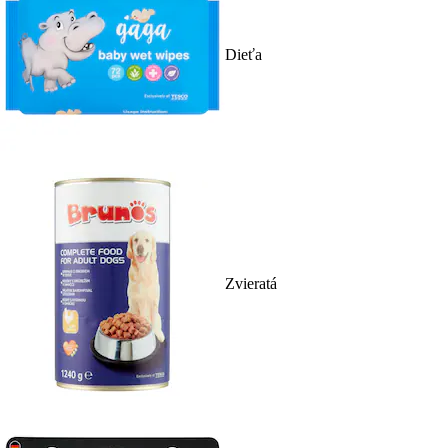
Dieťa
Zvieratá