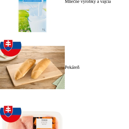
Mliečne výrobky a vajcia
Pekáreň