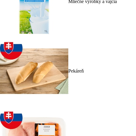
Mliečne výrobky a vajcia
Pekáreň