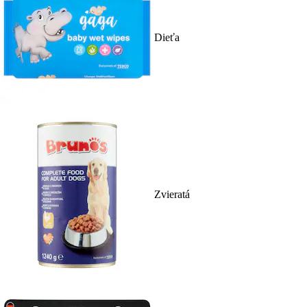
Dieťa
Zvieratá