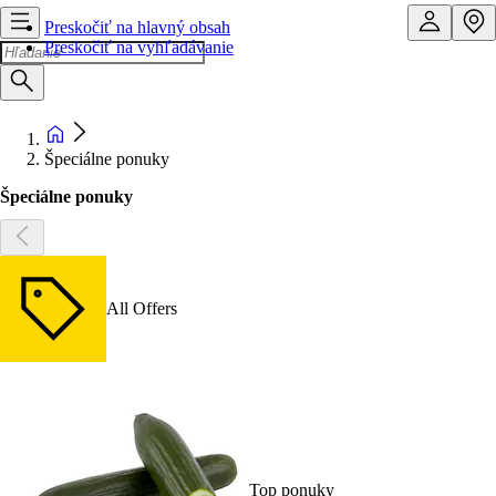
Preskočiť na hlavný obsah
Preskočiť na vyhľadávanie
Špeciálne ponuky
Špeciálne ponuky
All Offers
Top ponuky