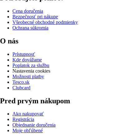
Cena doručenia
Bezpečnosť pri nákupe
Všeobecné obchodné podmienky
Ochrana súkromia
O nás
Prístupnosť
Kde dovážame
Poplatok za službu
Nastavenia cookies
Možnosti platby
Tesco.sk
Clubcard
Pred prvým nákupom
Ako nakupovať
Registrácia
Objednanie doručenia
Moje obľúbené