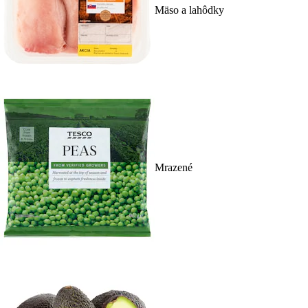
Mäso a lahôdky
Mrazené