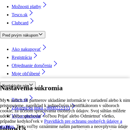
Možnosti platby
Tesco.sk
Clubcard
Pred prvým nákupom
Ako nakupovať
Registrácia
Objednanie doručenia
Moje obľúbené
Kontaktujte nás
Nastavenia súkromia
Tesco.sk
My a našich 18 partnerov ukladáme informácie v zariadení alebo k nim
pristupujeme, napríklad k jedinečným identifikátorom v súboroch
Zákaznícka linka - 0800222333
cookie, za účelom spracúvania osobných údajov. Svoj súhlas môžete
udeliť alebo spravovať voľbou Prijať alebo Odmietnuť všetko,
Výber obchodu
prípadne kedykoľvek v
Pravidlách pre ochranu osobných údajov a
cookies.
Tieto voľby oznámime našim partnerom a neovplyvnia údaje
followUs