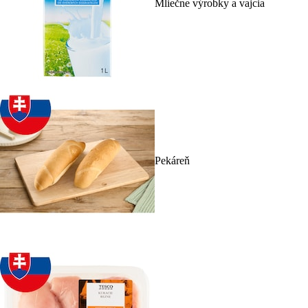
Mliečne výrobky a vajcia
Pekáreň