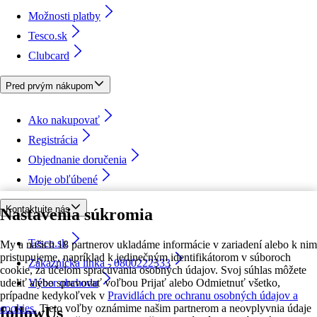
Možnosti platby
Tesco.sk
Clubcard
Pred prvým nákupom
Ako nakupovať
Registrácia
Objednanie doručenia
Moje obľúbené
Kontaktujte nás
Nastavenia súkromia
Tesco.sk
My a našich 18 partnerov ukladáme informácie v zariadení alebo k nim
pristupujeme, napríklad k jedinečným identifikátorom v súboroch
Zákaznícka linka - 0800222333
cookie, za účelom spracúvania osobných údajov. Svoj súhlas môžete
udeliť alebo spravovať voľbou Prijať alebo Odmietnuť všetko,
Výber obchodu
prípadne kedykoľvek v
Pravidlách pre ochranu osobných údajov a
cookies.
Tieto voľby oznámime našim partnerom a neovplyvnia údaje
followUs