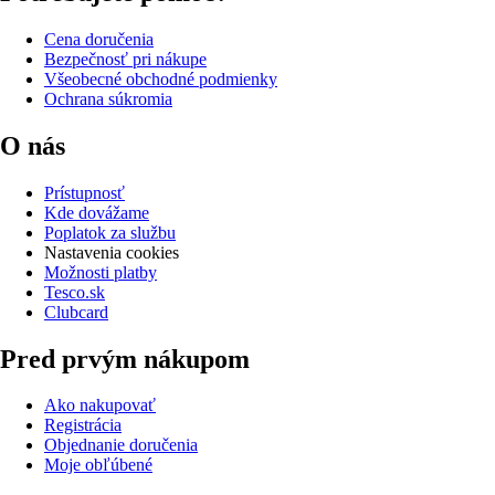
Cena doručenia
Bezpečnosť pri nákupe
Všeobecné obchodné podmienky
Ochrana súkromia
O nás
Prístupnosť
Kde dovážame
Poplatok za službu
Nastavenia cookies
Možnosti platby
Tesco.sk
Clubcard
Pred prvým nákupom
Ako nakupovať
Registrácia
Objednanie doručenia
Moje obľúbené