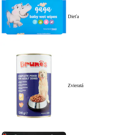
Dieťa
Zvieratá