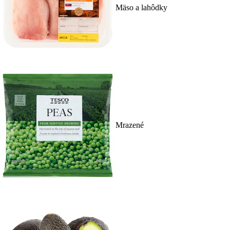
Mäso a lahôdky
Mrazené