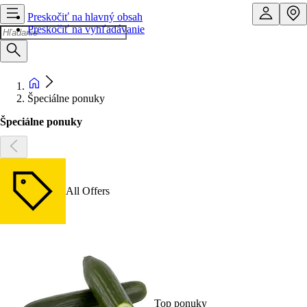
Preskočiť na hlavný obsah
Preskočiť na vyhľadávanie
Špeciálne ponuky
Špeciálne ponuky
All Offers
Top ponuky