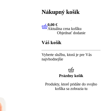
Nákupný košík
0,00 €
Aktuálna cena košíku
0,00 €
Aktuálna cena košíku
Objednať dodanie
Váš košík
Vyberte službu, ktorá je pre Vás
najvhodnejšie
Prázdny košík
Produkty, ktoré pridáte do svojho
košíka sa zobrazia tu