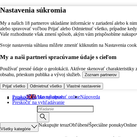
Nastavenia súkromia
My a našich 18 partnerov ukladáme informácie v zariadení alebo k nim
alebo spravovať voľbou Prijať alebo Odmietnuť všetko, prípadne ke
Vaše rozhodnutie však zmení spôsob, akým vám prispôsobíme nakupo
Svoje nastavenia súhlasu môžete zmeniť kliknutím na Nastavenia cooki
My a naši partneri spracúvame údaje s cieľom
Používať presné údaje o geolokácii. Aktívne skenovať charakteristiky 
obsahu, prieskum publika a vývoj služieb.
Zoznam partnerov
Prijať všetko
Odmietnuť všetko
Vlastné nastavenie
Preskočiť na hlavný obsah
Ako nakupovať online
Nápoveda
English
Preskočiť na vyhľadávanie
Nakupujte teraz
Obľúbené
Špeciálne ponuky
Online
Všetky kategórie