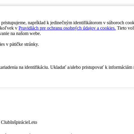
 pristupujeme, napríklad k jedinečným identifikátorom v súboroch coo
dykoľvek v
Pravidlách pre ochranu osobných údajov a cookies.
Tieto voľ
vanie na našom webe.
es v pätičke stránky.
zariadenia na identifikáciu. Ukladať a/alebo pristupovať k informáciám
 Club
Inšpirácie
Leto