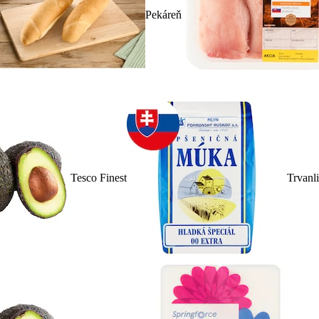
Pekáreň
Tesco Finest
Trvanl