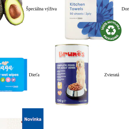
Špeciálna výživa
Dom
Dieťa
Zvieratá