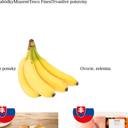
lahôdky
Mrazené
Tesco Finest
Trvanlivé potraviny
p ponuky
Ovocie, zelenina