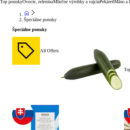
Top ponuky
Ovocie, zelenina
Mliečne výrobky a vajcia
Pekáreň
Mäso a 
Špeciálne ponuky
Špeciálne ponuky
All Offers
To