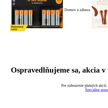
Domov a zábava
Ospravedlňujeme sa, akcia v te
Pre zobrazenie platných akcií,
Špeciálne pon