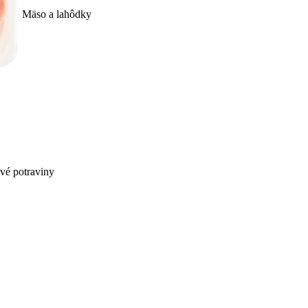
Mäso a lahôdky
ivé potraviny