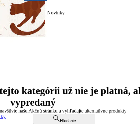
Novinky
jto kategórii už nie je platná, a
vypredaný
 navštívte našu Akčnú stránku a vyhľadajte alternatívne produkty
uky
Hľadanie