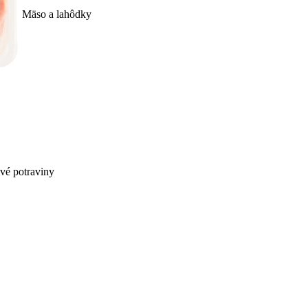
Mäso a lahôdky
ivé potraviny