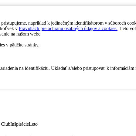
 pristupujeme, napríklad k jedinečným identifikátorom v súboroch coo
dykoľvek v
Pravidlách pre ochranu osobných údajov a cookies.
Tieto voľ
vanie na našom webe.
es v pätičke stránky.
zariadenia na identifikáciu. Ukladať a/alebo pristupovať k informáciám
 Club
Inšpirácie
Leto