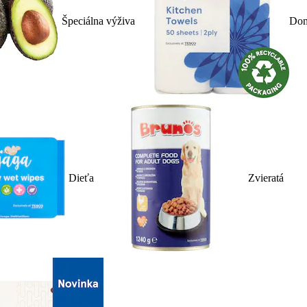
Špeciálna výživa
Dom
Dieťa
Zvieratá