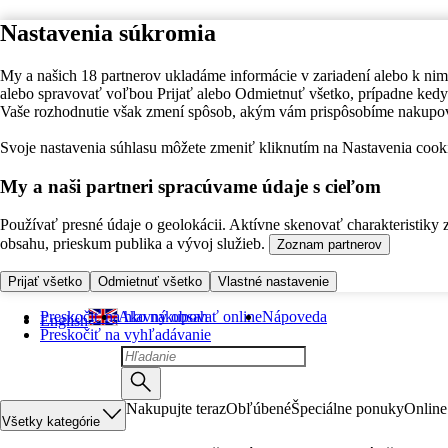
Nastavenia súkromia
My a našich 18 partnerov ukladáme informácie v zariadení alebo k nim
alebo spravovať voľbou Prijať alebo Odmietnuť všetko, prípadne ke
Vaše rozhodnutie však zmení spôsob, akým vám prispôsobíme nakupo
Svoje nastavenia súhlasu môžete zmeniť kliknutím na Nastavenia cooki
My a naši partneri spracúvame údaje s cieľom
Používať presné údaje o geolokácii. Aktívne skenovať charakteristiky 
obsahu, prieskum publika a vývoj služieb.
Zoznam partnerov
Prijať všetko
Odmietnuť všetko
Vlastné nastavenie
Preskočiť na hlavný obsah
Ako nakupovať online
Nápoveda
English
Preskočiť na vyhľadávanie
Nakupujte teraz
Obľúbené
Špeciálne ponuky
Online
Všetky kategórie