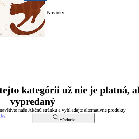
Novinky
jto kategórii už nie je platná, a
vypredaný
 navštívte našu Akčnú stránku a vyhľadajte alternatívne produkty
uky
Hľadanie