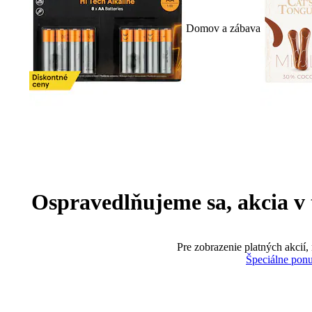
Domov a zábava
Ospravedlňujeme sa, akcia v te
Pre zobrazenie platných akcií,
Špeciálne pon