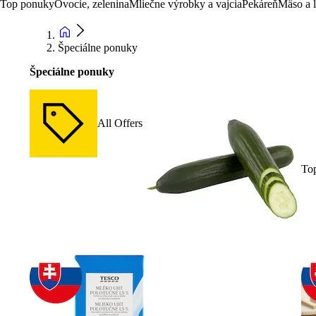
Top ponuky
Ovocie, zelenina
Mliečne výrobky a vajcia
Pekáreň
Mäso a 
Špeciálne ponuky
Špeciálne ponuky
All Offers
To