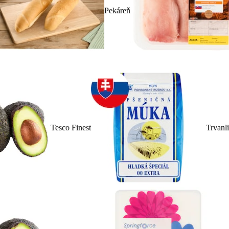
Pekáreň
Tesco Finest
Trvanl