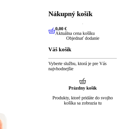
Nákupný košík
0,00 €
Aktuálna cena košíku
0,00 €
Aktuálna cena košíku
Objednať dodanie
Váš košík
Vyberte službu, ktorá je pre Vás
najvhodnejšie
Prázdny košík
Produkty, ktoré pridáte do svojho
košíka sa zobrazia tu