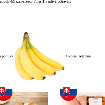
lahôdky
Mrazené
Tesco Finest
Trvanlivé potraviny
p ponuky
Ovocie, zelenina