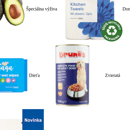
Špeciálna výživa
Dom
Dieťa
Zvieratá