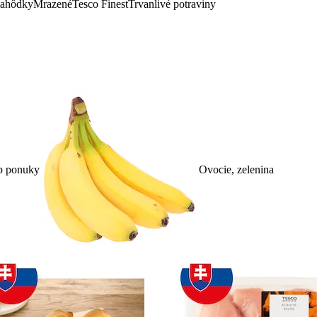
lahôdky
Mrazené
Tesco Finest
Trvanlivé potraviny
p ponuky
Ovocie, zelenina