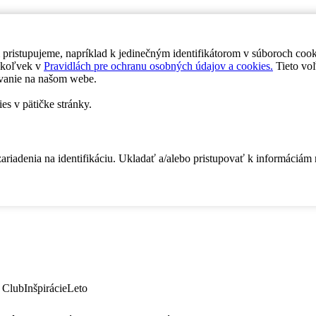
 pristupujeme, napríklad k jedinečným identifikátorom v súboroch coo
dykoľvek v
Pravidlách pre ochranu osobných údajov a cookies.
Tieto voľ
vanie na našom webe.
es v pätičke stránky.
zariadenia na identifikáciu. Ukladať a/alebo pristupovať k informáciám
 Club
Inšpirácie
Leto