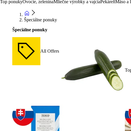
Top ponuky
Ovocie, zelenina
Mliečne výrobky a vajcia
Pekáreň
Mäso a 
Špeciálne ponuky
Špeciálne ponuky
All Offers
To