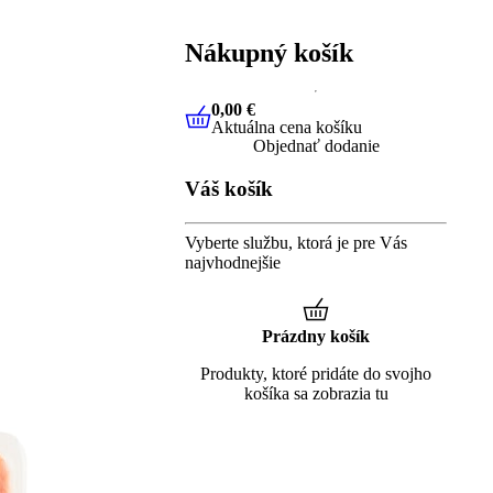
Nákupný košík
0,00 €
Aktuálna cena košíku
0,00 €
Aktuálna cena košíku
Objednať dodanie
Váš košík
Vyberte službu, ktorá je pre Vás
najvhodnejšie
Prázdny košík
Produkty, ktoré pridáte do svojho
košíka sa zobrazia tu