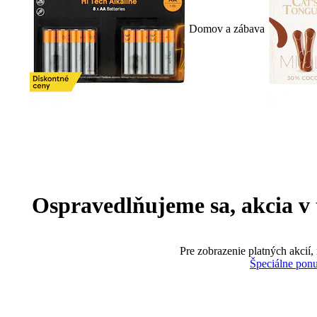
Domov a zábava
Ospravedlňujeme sa, akcia v te
Pre zobrazenie platných akcií,
Špeciálne pon