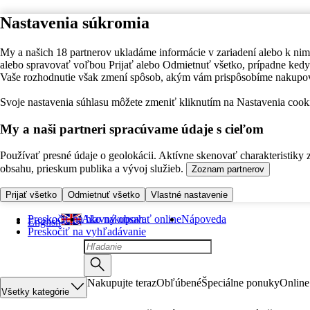
Nastavenia súkromia
My a našich 18 partnerov ukladáme informácie v zariadení alebo k nim
alebo spravovať voľbou Prijať alebo Odmietnuť všetko, prípadne ke
Vaše rozhodnutie však zmení spôsob, akým vám prispôsobíme nakupo
Svoje nastavenia súhlasu môžete zmeniť kliknutím na Nastavenia cooki
My a naši partneri spracúvame údaje s cieľom
Používať presné údaje o geolokácii. Aktívne skenovať charakteristiky 
obsahu, prieskum publika a vývoj služieb.
Zoznam partnerov
Prijať všetko
Odmietnuť všetko
Vlastné nastavenie
Preskočiť na hlavný obsah
Ako nakupovať online
Nápoveda
English
Preskočiť na vyhľadávanie
Nakupujte teraz
Obľúbené
Špeciálne ponuky
Online
Všetky kategórie