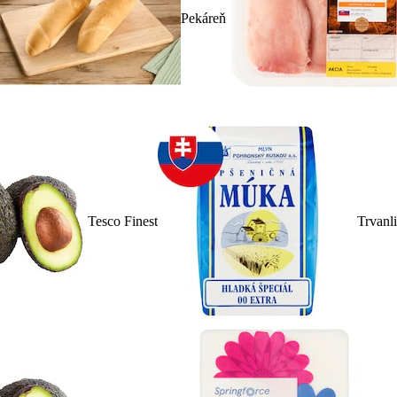
Pekáreň
Tesco Finest
Trvanl