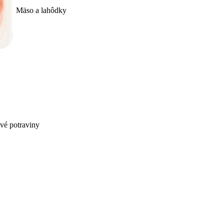
Mäso a lahôdky
ivé potraviny