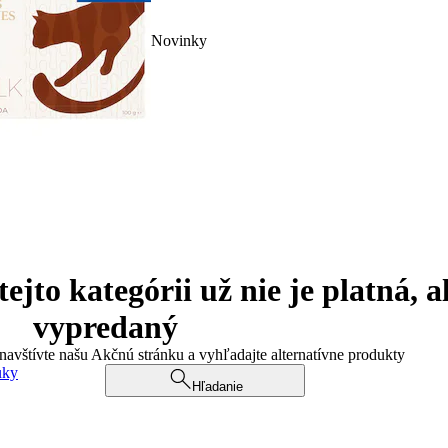
Novinky
jto kategórii už nie je platná, a
vypredaný
 navštívte našu Akčnú stránku a vyhľadajte alternatívne produkty
uky
Hľadanie