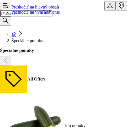
Preskočiť na hlavný obsah
Preskočiť na vyhľadávanie
Špeciálne ponuky
Špeciálne ponuky
All Offers
Top ponuky