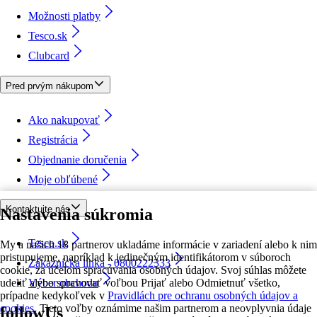
Možnosti platby
Tesco.sk
Clubcard
Pred prvým nákupom
Ako nakupovať
Registrácia
Objednanie doručenia
Moje obľúbené
Kontaktujte nás
Nastavenia súkromia
Tesco.sk
My a našich 18 partnerov ukladáme informácie v zariadení alebo k nim
pristupujeme, napríklad k jedinečným identifikátorom v súboroch
Zákaznícka linka - 0800222333
cookie, za účelom spracúvania osobných údajov. Svoj súhlas môžete
udeliť alebo spravovať voľbou Prijať alebo Odmietnuť všetko,
Výber obchodu
prípadne kedykoľvek v
Pravidlách pre ochranu osobných údajov a
cookies.
Tieto voľby oznámime našim partnerom a neovplyvnia údaje
followUs