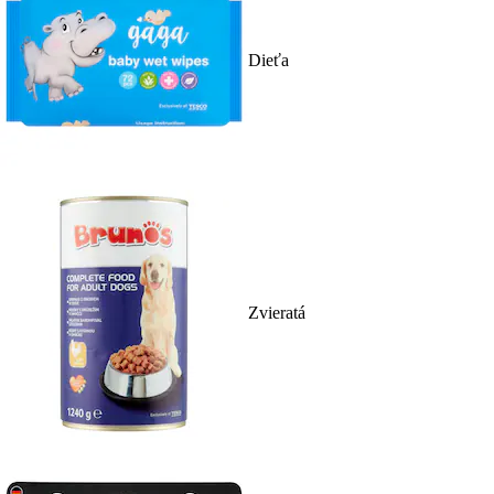
Dieťa
Zvieratá