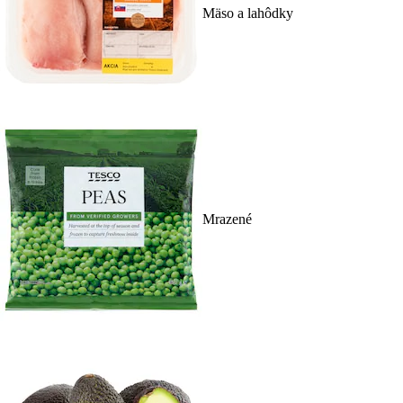
Mäso a lahôdky
Mrazené