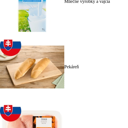
Mliečne výrobky a vajcia
Pekáreň