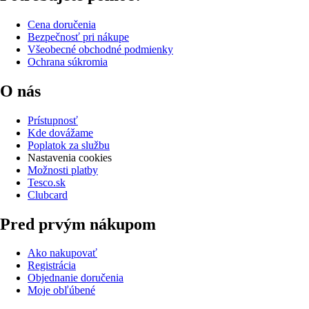
Cena doručenia
Bezpečnosť pri nákupe
Všeobecné obchodné podmienky
Ochrana súkromia
O nás
Prístupnosť
Kde dovážame
Poplatok za službu
Nastavenia cookies
Možnosti platby
Tesco.sk
Clubcard
Pred prvým nákupom
Ako nakupovať
Registrácia
Objednanie doručenia
Moje obľúbené