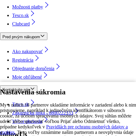
Možnosti platby
Tesco.sk
Clubcard
Pred prvým nákupom
Ako nakupovať
Registrácia
Objednanie doručenia
Moje obľúbené
Kontaktujte nás
Nastavenia súkromia
Tesco.sk
My a našich 18 partnerov ukladáme informácie v zariadení alebo k nim
pristupujeme, napríklad k jedinečným identifikátorom v súboroch
Zákaznícka linka - 0800222333
cookie, za účelom spracúvania osobných údajov. Svoj súhlas môžete
udeliť alebo spravovať voľbou Prijať alebo Odmietnuť všetko,
Výber obchodu
prípadne kedykoľvek v
Pravidlách pre ochranu osobných údajov a
cookies.
Tieto voľby oznámime našim partnerom a neovplyvnia údaje
followUs