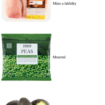
Mäso a lahôdky
Mrazené