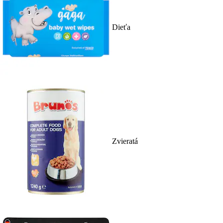
Dieťa
Zvieratá