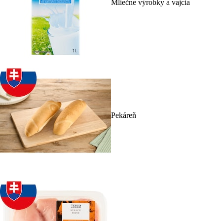
Mliečne výrobky a vajcia
Pekáreň