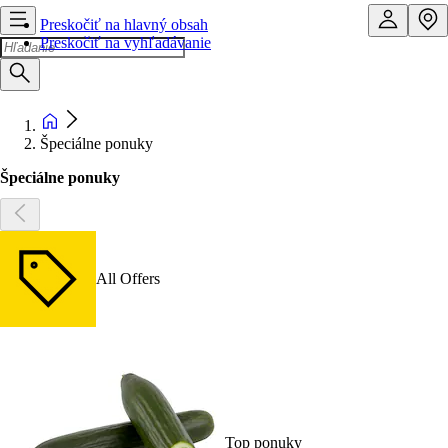
Preskočiť na hlavný obsah
Preskočiť na vyhľadávanie
Špeciálne ponuky
Špeciálne ponuky
All Offers
Top ponuky