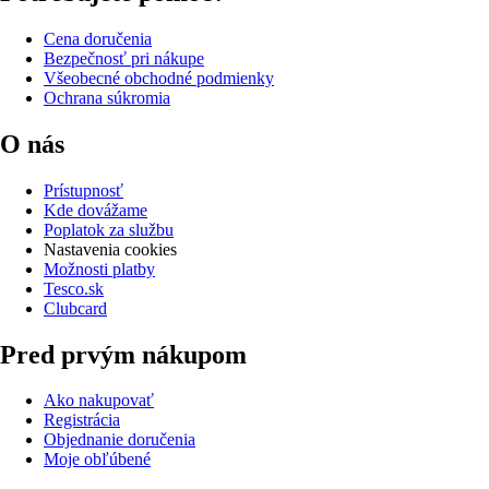
Cena doručenia
Bezpečnosť pri nákupe
Všeobecné obchodné podmienky
Ochrana súkromia
O nás
Prístupnosť
Kde dovážame
Poplatok za službu
Nastavenia cookies
Možnosti platby
Tesco.sk
Clubcard
Pred prvým nákupom
Ako nakupovať
Registrácia
Objednanie doručenia
Moje obľúbené