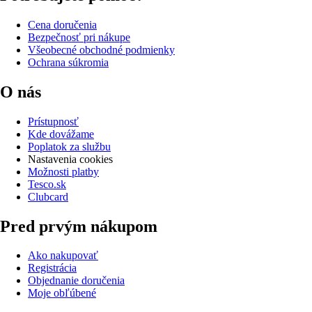
Cena doručenia
Bezpečnosť pri nákupe
Všeobecné obchodné podmienky
Ochrana súkromia
O nás
Prístupnosť
Kde dovážame
Poplatok za službu
Nastavenia cookies
Možnosti platby
Tesco.sk
Clubcard
Pred prvým nákupom
Ako nakupovať
Registrácia
Objednanie doručenia
Moje obľúbené