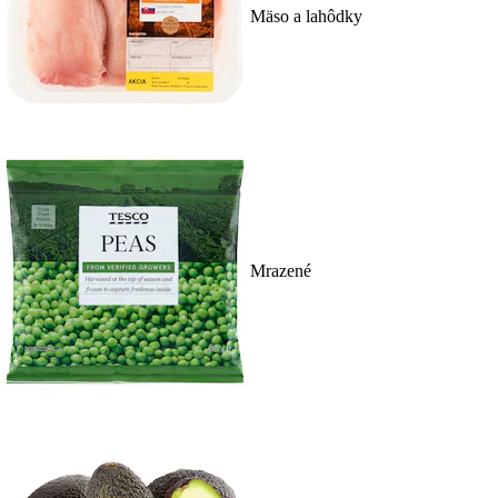
Mäso a lahôdky
Mrazené