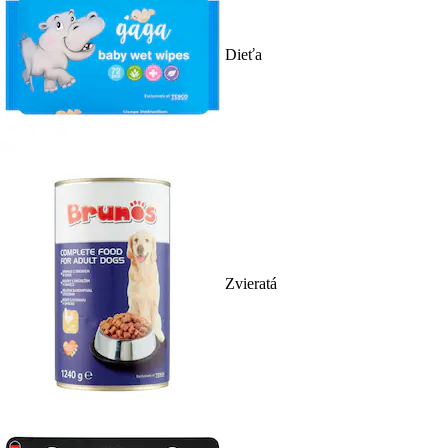
Dieťa
Zvieratá