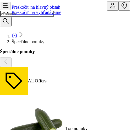
Preskočiť na hlavný obsah
Preskočiť na vyhľadávanie
Špeciálne ponuky
Špeciálne ponuky
All Offers
Top ponuky