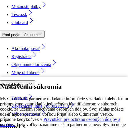
Možnosti platby
Tesco.sk
Clubcard
Pred prvým nákupom
Ako nakupovať
Registrácia
Objednanie doručenia
Moje obľúbené
Kontaktujte nás
Nastavenia súkromia
Tesco.sk
My a našich 18 partnerov ukladáme informácie v zariadení alebo k nim
pristupujeme, napríklad k jedinečným identifikátorom v súboroch
Zákaznícka linka - 0800222333
cookie, za účelom spracúvania osobných údajov. Svoj súhlas môžete
udeliť alebo spravovať voľbou Prijať alebo Odmietnuť všetko,
Výber obchodu
prípadne kedykoľvek v
Pravidlách pre ochranu osobných údajov a
cookies.
Tieto voľby oznámime našim partnerom a neovplyvnia údaje
followUs