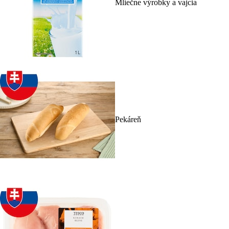
Mliečne výrobky a vajcia
Pekáreň