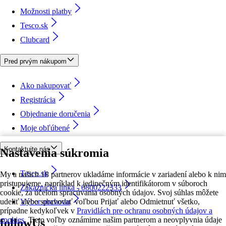
Možnosti platby
Tesco.sk
Clubcard
Pred prvým nákupom
Ako nakupovať
Registrácia
Objednanie doručenia
Moje obľúbené
Kontaktujte nás
Nastavenia súkromia
Tesco.sk
My a našich 18 partnerov ukladáme informácie v zariadení alebo k nim
pristupujeme, napríklad k jedinečným identifikátorom v súboroch
Zákaznícka linka - 0800222333
cookie, za účelom spracúvania osobných údajov. Svoj súhlas môžete
udeliť alebo spravovať voľbou Prijať alebo Odmietnuť všetko,
Výber obchodu
prípadne kedykoľvek v
Pravidlách pre ochranu osobných údajov a
cookies.
Tieto voľby oznámime našim partnerom a neovplyvnia údaje
followUs