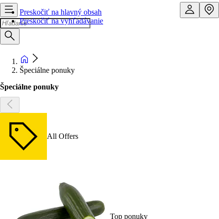
Preskočiť na hlavný obsah
Preskočiť na vyhľadávanie
Špeciálne ponuky
Špeciálne ponuky
All Offers
Top ponuky