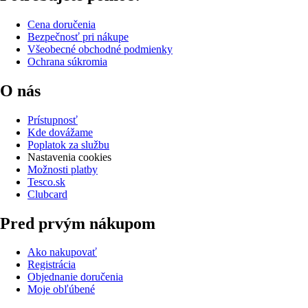
Cena doručenia
Bezpečnosť pri nákupe
Všeobecné obchodné podmienky
Ochrana súkromia
O nás
Prístupnosť
Kde dovážame
Poplatok za službu
Nastavenia cookies
Možnosti platby
Tesco.sk
Clubcard
Pred prvým nákupom
Ako nakupovať
Registrácia
Objednanie doručenia
Moje obľúbené