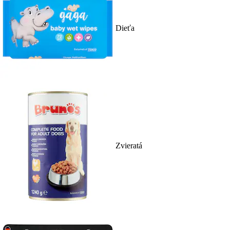
Dieťa
Zvieratá