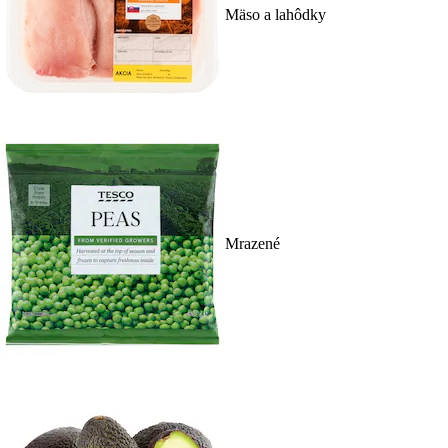
Mäso a lahôdky
Mrazené