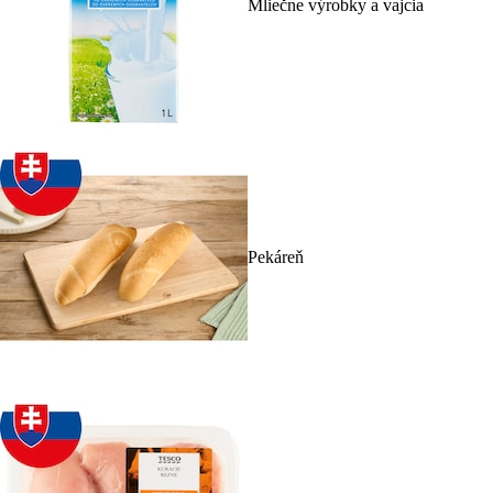
Mliečne výrobky a vajcia
Pekáreň