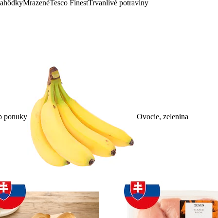
lahôdky
Mrazené
Tesco Finest
Trvanlivé potraviny
p ponuky
Ovocie, zelenina