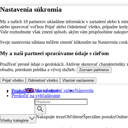
Nastavenia súkromia
My a našich 18 partnerov ukladáme informácie v zariadení alebo k nim
alebo spravovať voľbou Prijať alebo Odmietnuť všetko, prípadne ke
Vaše rozhodnutie však zmení spôsob, akým vám prispôsobíme nakupo
Svoje nastavenia súhlasu môžete zmeniť kliknutím na Nastavenia cooki
My a naši partneri spracúvame údaje s cieľom
Používať presné údaje o geolokácii. Aktívne skenovať charakteristiky 
obsahu, prieskum publika a vývoj služieb.
Zoznam partnerov
Prijať všetko
Odmietnuť všetko
Vlastné nastavenie
Preskočiť na hlavný obsah
Ako nakupovať online
Nápoveda
English
Preskočiť na vyhľadávanie
Nakupujte teraz
Obľúbené
Špeciálne ponuky
Online
Všetky kategórie