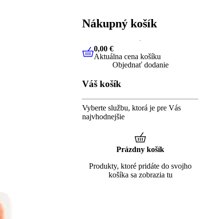
Nákupný košík
0,00 €
Aktuálna cena košíku
0,00 €
Aktuálna cena košíku
Objednať dodanie
Váš košík
Vyberte službu, ktorá je pre Vás
najvhodnejšie
Prázdny košík
Produkty, ktoré pridáte do svojho
košíka sa zobrazia tu