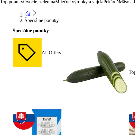
Top ponuky
Ovocie, zelenina
Mliečne výrobky a vajcia
Pekáreň
Mäso a 
Špeciálne ponuky
Špeciálne ponuky
All Offers
To