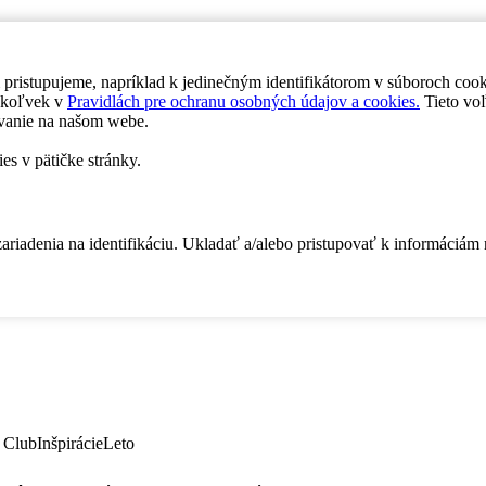
 pristupujeme, napríklad k jedinečným identifikátorom v súboroch coo
dykoľvek v
Pravidlách pre ochranu osobných údajov a cookies.
Tieto voľ
vanie na našom webe.
es v pätičke stránky.
zariadenia na identifikáciu. Ukladať a/alebo pristupovať k informáciám
 Club
Inšpirácie
Leto