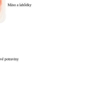
Mäso a lahôdky
ivé potraviny