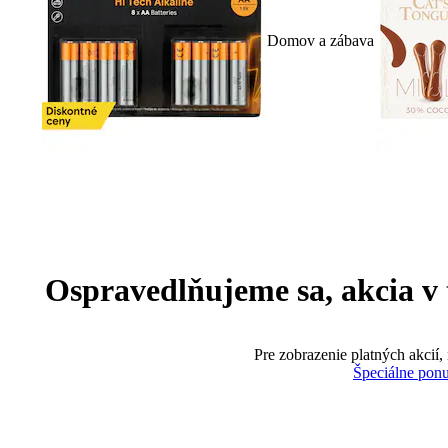
Domov a zábava
Ospravedlňujeme sa, akcia v te
Pre zobrazenie platných akcií,
Špeciálne pon