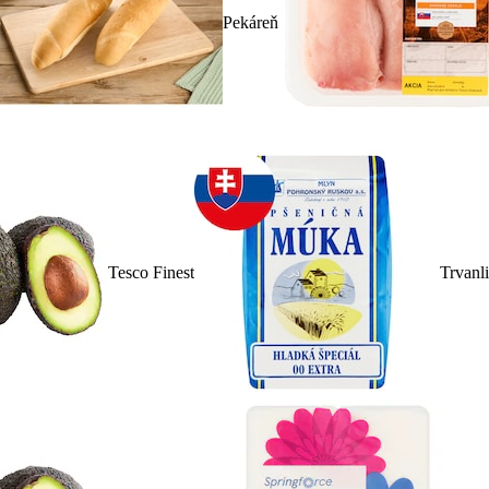
Pekáreň
Tesco Finest
Trvanl