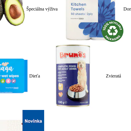
Špeciálna výživa
Dom
Dieťa
Zvieratá