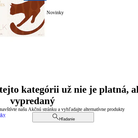
Novinky
jto kategórii už nie je platná, a
vypredaný
 navštívte našu Akčnú stránku a vyhľadajte alternatívne produkty
uky
Hľadanie