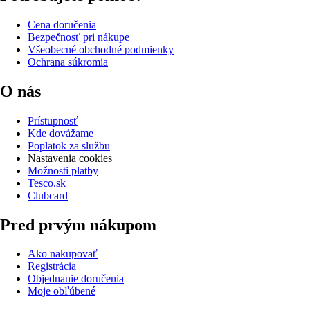
Cena doručenia
Bezpečnosť pri nákupe
Všeobecné obchodné podmienky
Ochrana súkromia
O nás
Prístupnosť
Kde dovážame
Poplatok za službu
Nastavenia cookies
Možnosti platby
Tesco.sk
Clubcard
Pred prvým nákupom
Ako nakupovať
Registrácia
Objednanie doručenia
Moje obľúbené