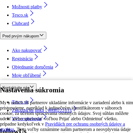
Možnosti platby
Tesco.sk
Clubcard
Pred prvým nákupom
Ako nakupovať
Registrácia
Objednanie doručenia
Moje obľúbené
Kontaktujte nás
Nastavenia súkromia
Tesco.sk
My a našich 18 partnerov ukladáme informácie v zariadení alebo k nim
pristupujeme, napríklad k jedinečným identifikátorom v súboroch
Zákaznícka linka - 0800222333
cookie, za účelom spracúvania osobných údajov. Svoj súhlas môžete
udeliť alebo spravovať voľbou Prijať alebo Odmietnuť všetko,
Výber obchodu
prípadne kedykoľvek v
Pravidlách pre ochranu osobných údajov a
cookies.
Tieto voľby oznámime našim partnerom a neovplyvnia údaje
followUs