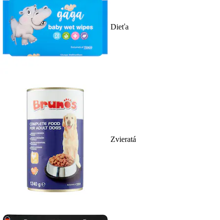
Dieťa
Zvieratá