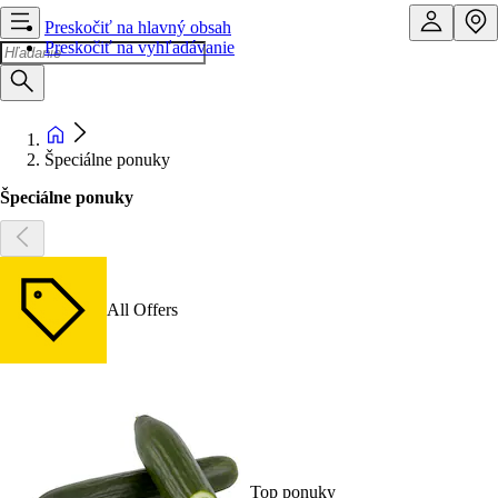
Preskočiť na hlavný obsah
Preskočiť na vyhľadávanie
Špeciálne ponuky
Špeciálne ponuky
All Offers
Top ponuky