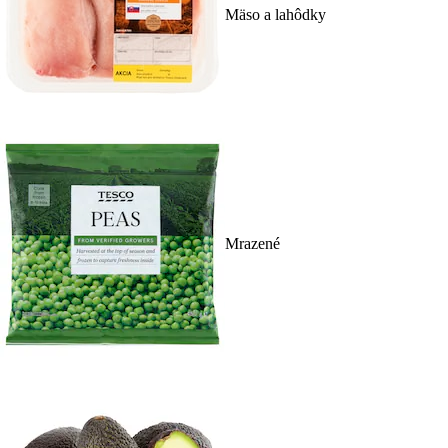
Mäso a lahôdky
Mrazené