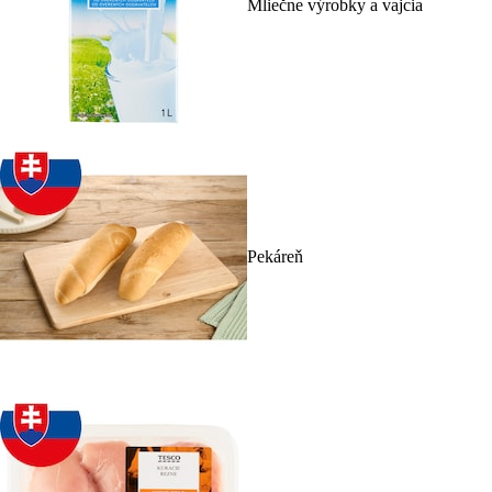
Mliečne výrobky a vajcia
Pekáreň