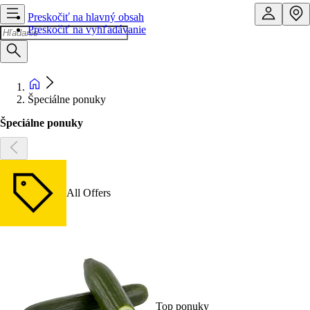
Preskočiť na hlavný obsah
Preskočiť na vyhľadávanie
Špeciálne ponuky
Špeciálne ponuky
All Offers
Top ponuky