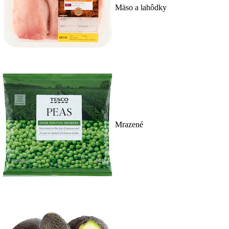
Mäso a lahôdky
Mrazené