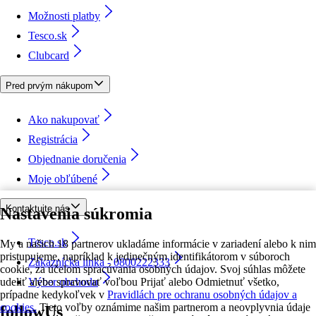
Možnosti platby
Tesco.sk
Clubcard
Pred prvým nákupom
Ako nakupovať
Registrácia
Objednanie doručenia
Moje obľúbené
Kontaktujte nás
Nastavenia súkromia
Tesco.sk
My a našich 18 partnerov ukladáme informácie v zariadení alebo k nim
pristupujeme, napríklad k jedinečným identifikátorom v súboroch
Zákaznícka linka - 0800222333
cookie, za účelom spracúvania osobných údajov. Svoj súhlas môžete
udeliť alebo spravovať voľbou Prijať alebo Odmietnuť všetko,
Výber obchodu
prípadne kedykoľvek v
Pravidlách pre ochranu osobných údajov a
cookies.
Tieto voľby oznámime našim partnerom a neovplyvnia údaje
followUs