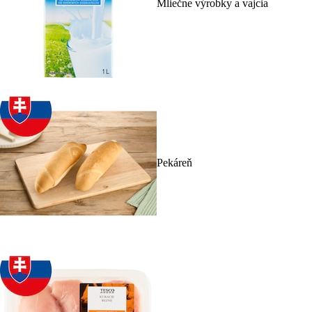
Mliečne výrobky a vajcia
Pekáreň