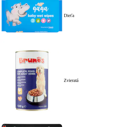
Dieťa
Zvieratá