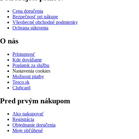
Cena doručenia
Bezpečnosť pri nákupe
Všeobecné obchodné podmienky
Ochrana súkromia
O nás
Prístupnosť
Kde dovážame
Poplatok za službu
Nastavenia cookies
Možnosti platby
Tesco.sk
Clubcard
Pred prvým nákupom
Ako nakupovať
Registrácia
Objednanie doručenia
Moje obľúbené