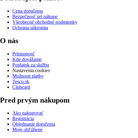
Cena doručenia
Bezpečnosť pri nákupe
Všeobecné obchodné podmienky
Ochrana súkromia
O nás
Prístupnosť
Kde dovážame
Poplatok za službu
Nastavenia cookies
Možnosti platby
Tesco.sk
Clubcard
Pred prvým nákupom
Ako nakupovať
Registrácia
Objednanie doručenia
Moje obľúbené