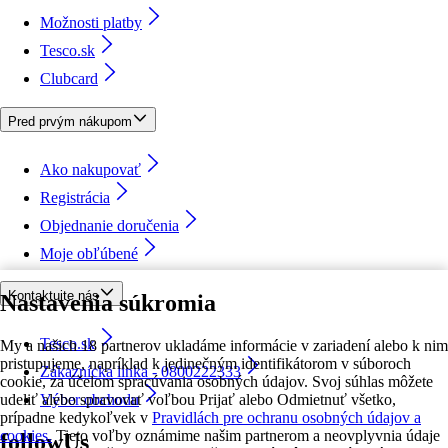
Možnosti platby
Tesco.sk
Clubcard
Pred prvým nákupom
Ako nakupovať
Registrácia
Objednanie doručenia
Moje obľúbené
Kontaktujte nás
Nastavenia súkromia
Tesco.sk
My a našich 18 partnerov ukladáme informácie v zariadení alebo k nim
pristupujeme, napríklad k jedinečným identifikátorom v súboroch
Zákaznícka linka - 0800222333
cookie, za účelom spracúvania osobných údajov. Svoj súhlas môžete
udeliť alebo spravovať voľbou Prijať alebo Odmietnuť všetko,
Výber obchodu
prípadne kedykoľvek v
Pravidlách pre ochranu osobných údajov a
cookies.
Tieto voľby oznámime našim partnerom a neovplyvnia údaje
followUs