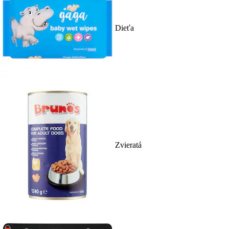
Dieťa
Zvieratá