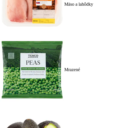
Mäso a lahôdky
Mrazené