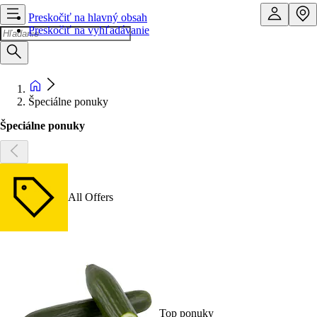
Preskočiť na hlavný obsah
Preskočiť na vyhľadávanie
Špeciálne ponuky
Špeciálne ponuky
All Offers
Top ponuky