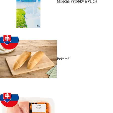
Mliečne výrobky a vajcia
Pekáreň