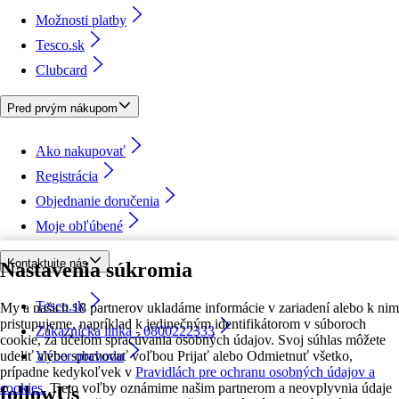
Možnosti platby
Tesco.sk
Clubcard
Pred prvým nákupom
Ako nakupovať
Registrácia
Objednanie doručenia
Moje obľúbené
Kontaktujte nás
Nastavenia súkromia
Tesco.sk
My a našich 18 partnerov ukladáme informácie v zariadení alebo k nim
pristupujeme, napríklad k jedinečným identifikátorom v súboroch
Zákaznícka linka - 0800222333
cookie, za účelom spracúvania osobných údajov. Svoj súhlas môžete
udeliť alebo spravovať voľbou Prijať alebo Odmietnuť všetko,
Výber obchodu
prípadne kedykoľvek v
Pravidlách pre ochranu osobných údajov a
cookies.
Tieto voľby oznámime našim partnerom a neovplyvnia údaje
followUs