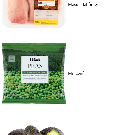
Mäso a lahôdky
Mrazené