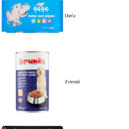
Dieťa
Zvieratá