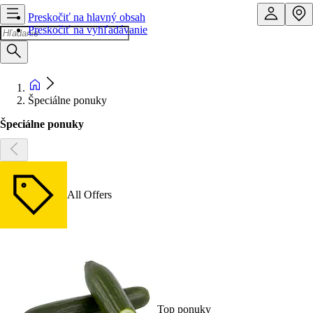
Preskočiť na hlavný obsah
Preskočiť na vyhľadávanie
Špeciálne ponuky
Špeciálne ponuky
All Offers
Top ponuky