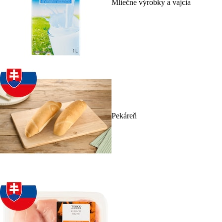
Mliečne výrobky a vajcia
Pekáreň