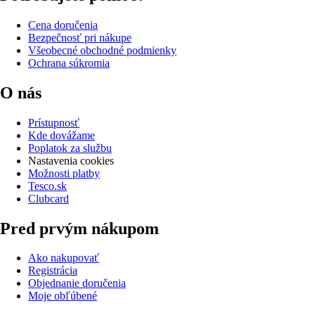
Cena doručenia
Bezpečnosť pri nákupe
Všeobecné obchodné podmienky
Ochrana súkromia
O nás
Prístupnosť
Kde dovážame
Poplatok za službu
Nastavenia cookies
Možnosti platby
Tesco.sk
Clubcard
Pred prvým nákupom
Ako nakupovať
Registrácia
Objednanie doručenia
Moje obľúbené