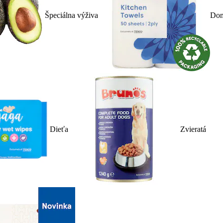
Špeciálna výživa
Dom
Dieťa
Zvieratá