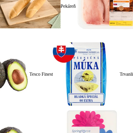
Pekáreň
Tesco Finest
Trvanl