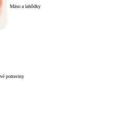
Mäso a lahôdky
ivé potraviny