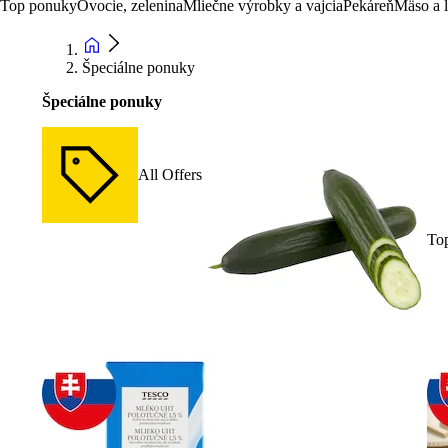
Top ponuky
Ovocie, zelenina
Mliečne výrobky a vajcia
Pekáreň
Mäso a 
Špeciálne ponuky
Špeciálne ponuky
All Offers
To