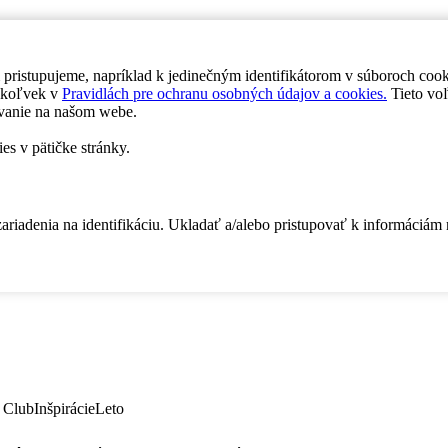
 pristupujeme, napríklad k jedinečným identifikátorom v súboroch coo
dykoľvek v
Pravidlách pre ochranu osobných údajov a cookies.
Tieto voľ
vanie na našom webe.
es v pätičke stránky.
zariadenia na identifikáciu. Ukladať a/alebo pristupovať k informáciám
 Club
Inšpirácie
Leto