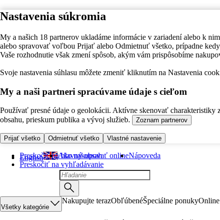
Nastavenia súkromia
My a našich 18 partnerov ukladáme informácie v zariadení alebo k nim
alebo spravovať voľbou Prijať alebo Odmietnuť všetko, prípadne ke
Vaše rozhodnutie však zmení spôsob, akým vám prispôsobíme nakupo
Svoje nastavenia súhlasu môžete zmeniť kliknutím na Nastavenia cooki
My a naši partneri spracúvame údaje s cieľom
Používať presné údaje o geolokácii. Aktívne skenovať charakteristiky 
obsahu, prieskum publika a vývoj služieb.
Zoznam partnerov
Prijať všetko
Odmietnuť všetko
Vlastné nastavenie
Preskočiť na hlavný obsah
Ako nakupovať online
Nápoveda
English
Preskočiť na vyhľadávanie
Nakupujte teraz
Obľúbené
Špeciálne ponuky
Online
Všetky kategórie