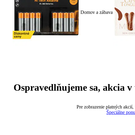
Domov a zábava
Ospravedlňujeme sa, akcia v te
Pre zobrazenie platných akcií,
Špeciálne pon