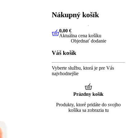
Nákupný košík
0,00 €
Aktuálna cena košíku
0,00 €
Aktuálna cena košíku
Objednať dodanie
Váš košík
Vyberte službu, ktorá je pre Vás
najvhodnejšie
Prázdny košík
Produkty, ktoré pridáte do svojho
košíka sa zobrazia tu