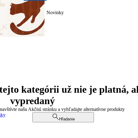
Novinky
jto kategórii už nie je platná, a
vypredaný
 navštívte našu Akčnú stránku a vyhľadajte alternatívne produkty
uky
Hľadanie