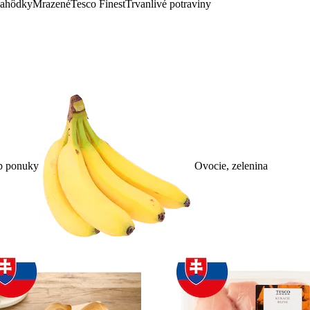
lahôdky
Mrazené
Tesco Finest
Trvanlivé potraviny
p ponuky
Ovocie, zelenina