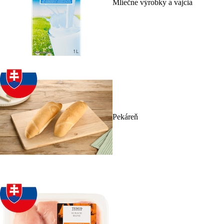
Mliečne výrobky a vajcia
Pekáreň