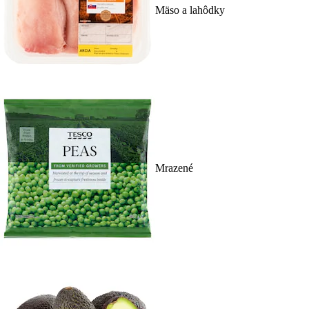
Mäso a lahôdky
Mrazené