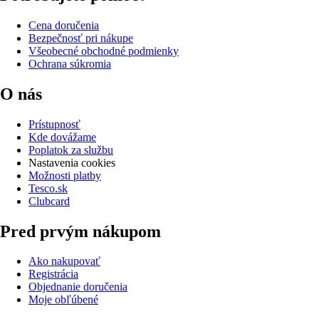
Cena doručenia
Bezpečnosť pri nákupe
Všeobecné obchodné podmienky
Ochrana súkromia
O nás
Prístupnosť
Kde dovážame
Poplatok za službu
Nastavenia cookies
Možnosti platby
Tesco.sk
Clubcard
Pred prvým nákupom
Ako nakupovať
Registrácia
Objednanie doručenia
Moje obľúbené