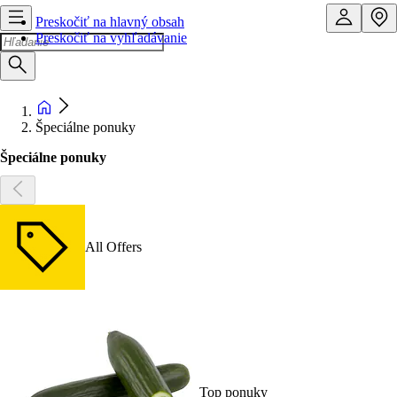
Preskočiť na hlavný obsah
Preskočiť na vyhľadávanie
Špeciálne ponuky
Špeciálne ponuky
All Offers
Top ponuky