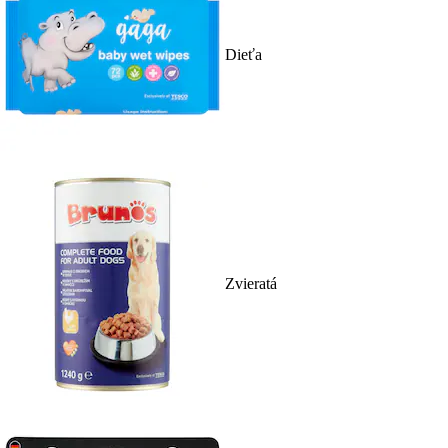
Dieťa
Zvieratá