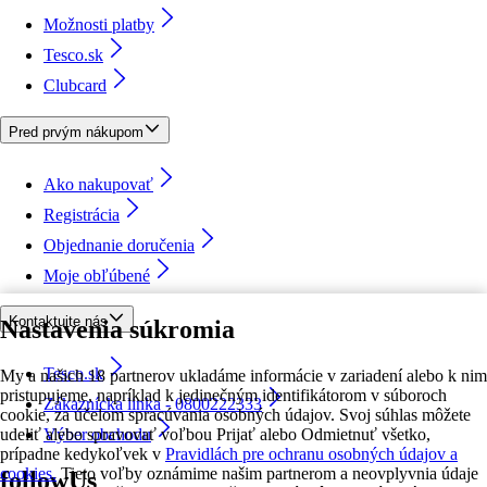
Možnosti platby
Tesco.sk
Clubcard
Pred prvým nákupom
Ako nakupovať
Registrácia
Objednanie doručenia
Moje obľúbené
Kontaktujte nás
Nastavenia súkromia
Tesco.sk
My a našich 18 partnerov ukladáme informácie v zariadení alebo k nim
pristupujeme, napríklad k jedinečným identifikátorom v súboroch
Zákaznícka linka - 0800222333
cookie, za účelom spracúvania osobných údajov. Svoj súhlas môžete
udeliť alebo spravovať voľbou Prijať alebo Odmietnuť všetko,
Výber obchodu
prípadne kedykoľvek v
Pravidlách pre ochranu osobných údajov a
cookies.
Tieto voľby oznámime našim partnerom a neovplyvnia údaje
followUs