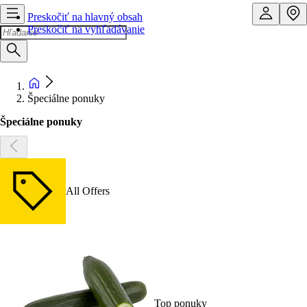
Preskočiť na hlavný obsah
Preskočiť na vyhľadávanie
Špeciálne ponuky
Špeciálne ponuky
All Offers
Top ponuky