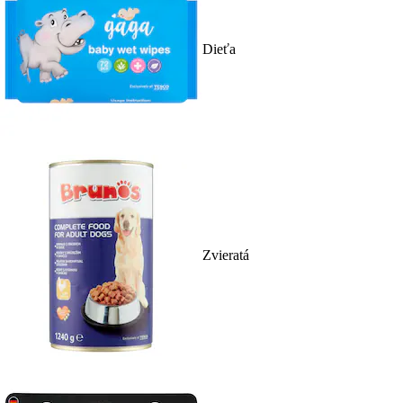
Dieťa
Zvieratá