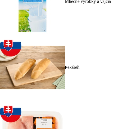
Mliečne výrobky a vajcia
Pekáreň