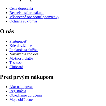
Cena doručenia
Bezpečnosť pri nákupe
Všeobecné obchodné podmienky
Ochrana súkromia
O nás
Prístupnosť
Kde dovážame
Poplatok za službu
Nastavenia cookies
Možnosti platby
Tesco.sk
Clubcard
Pred prvým nákupom
Ako nakupovať
Registrácia
Objednanie doručenia
Moje obľúbené