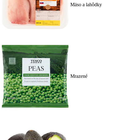
Mäso a lahôdky
Mrazené