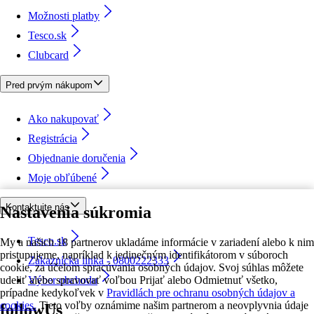
Možnosti platby
Tesco.sk
Clubcard
Pred prvým nákupom
Ako nakupovať
Registrácia
Objednanie doručenia
Moje obľúbené
Kontaktujte nás
Nastavenia súkromia
Tesco.sk
My a našich 18 partnerov ukladáme informácie v zariadení alebo k nim
pristupujeme, napríklad k jedinečným identifikátorom v súboroch
Zákaznícka linka - 0800222333
cookie, za účelom spracúvania osobných údajov. Svoj súhlas môžete
udeliť alebo spravovať voľbou Prijať alebo Odmietnuť všetko,
Výber obchodu
prípadne kedykoľvek v
Pravidlách pre ochranu osobných údajov a
cookies.
Tieto voľby oznámime našim partnerom a neovplyvnia údaje
followUs