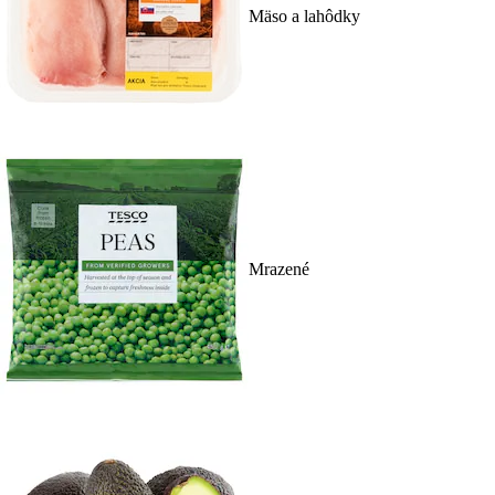
Mäso a lahôdky
Mrazené