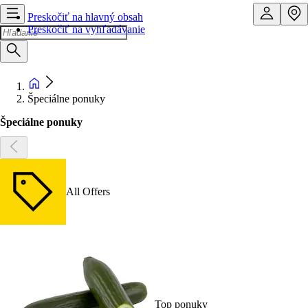
Preskočiť na hlavný obsah
Preskočiť na vyhľadávanie
Špeciálne ponuky
Špeciálne ponuky
All Offers
Top ponuky