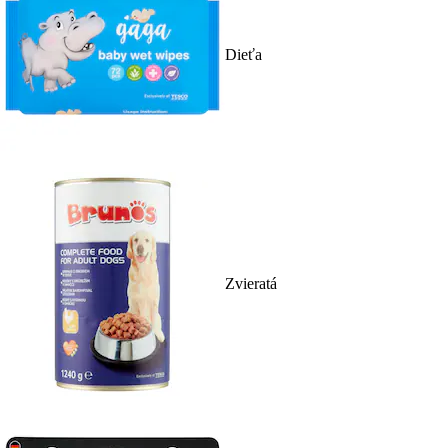
Dieťa
Zvieratá