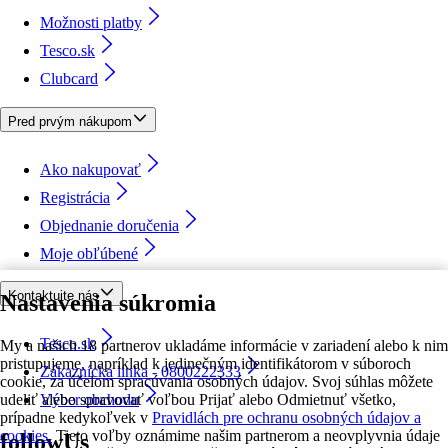
Možnosti platby
Tesco.sk
Clubcard
Pred prvým nákupom
Ako nakupovať
Registrácia
Objednanie doručenia
Moje obľúbené
Kontaktujte nás
Nastavenia súkromia
Tesco.sk
My a našich 18 partnerov ukladáme informácie v zariadení alebo k nim
pristupujeme, napríklad k jedinečným identifikátorom v súboroch
Zákaznícka linka - 0800222333
cookie, za účelom spracúvania osobných údajov. Svoj súhlas môžete
udeliť alebo spravovať voľbou Prijať alebo Odmietnuť všetko,
Výber obchodu
prípadne kedykoľvek v
Pravidlách pre ochranu osobných údajov a
cookies.
Tieto voľby oznámime našim partnerom a neovplyvnia údaje
followUs