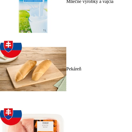
Mliečne výrobky a vajcia
Pekáreň