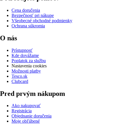
Cena doručenia
Bezpečnosť pri nákupe
Všeobecné obchodné podmienky
Ochrana súkromia
O nás
Prístupnosť
Kde dovážame
Poplatok za službu
Nastavenia cookies
Možnosti platby
Tesco.sk
Clubcard
Pred prvým nákupom
Ako nakupovať
Registrácia
Objednanie doručenia
Moje obľúbené