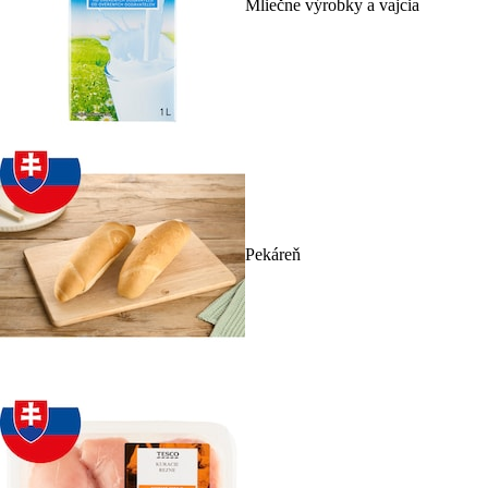
Mliečne výrobky a vajcia
Pekáreň