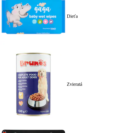
Dieťa
Zvieratá