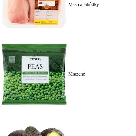
Mäso a lahôdky
Mrazené