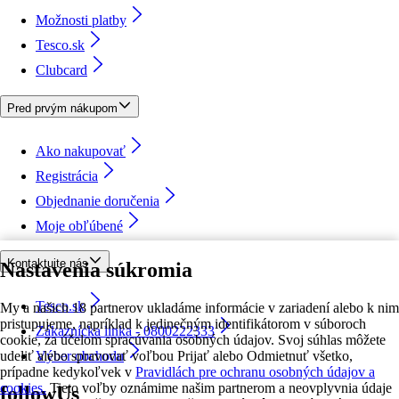
Možnosti platby
Tesco.sk
Clubcard
Pred prvým nákupom
Ako nakupovať
Registrácia
Objednanie doručenia
Moje obľúbené
Kontaktujte nás
Nastavenia súkromia
Tesco.sk
My a našich 18 partnerov ukladáme informácie v zariadení alebo k nim
pristupujeme, napríklad k jedinečným identifikátorom v súboroch
Zákaznícka linka - 0800222333
cookie, za účelom spracúvania osobných údajov. Svoj súhlas môžete
udeliť alebo spravovať voľbou Prijať alebo Odmietnuť všetko,
Výber obchodu
prípadne kedykoľvek v
Pravidlách pre ochranu osobných údajov a
cookies.
Tieto voľby oznámime našim partnerom a neovplyvnia údaje
followUs