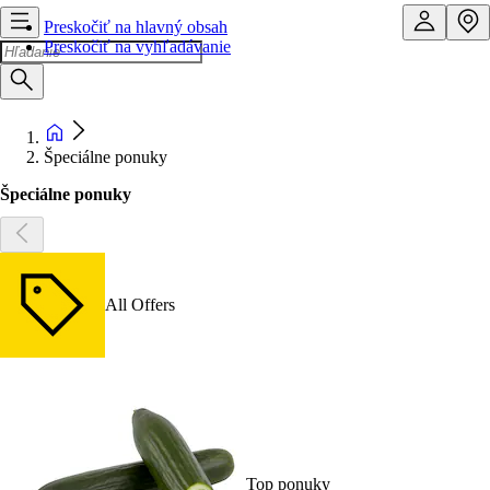
Preskočiť na hlavný obsah
Preskočiť na vyhľadávanie
Špeciálne ponuky
Špeciálne ponuky
All Offers
Top ponuky