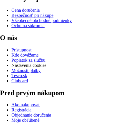
Cena doručenia
Bezpečnosť pri nákupe
Všeobecné obchodné podmienky
Ochrana súkromia
O nás
Prístupnosť
Kde dovážame
Poplatok za službu
Nastavenia cookies
Možnosti platby
Tesco.sk
Clubcard
Pred prvým nákupom
Ako nakupovať
Registrácia
Objednanie doručenia
Moje obľúbené