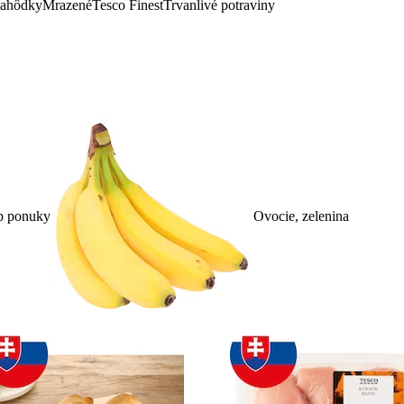
lahôdky
Mrazené
Tesco Finest
Trvanlivé potraviny
p ponuky
Ovocie, zelenina