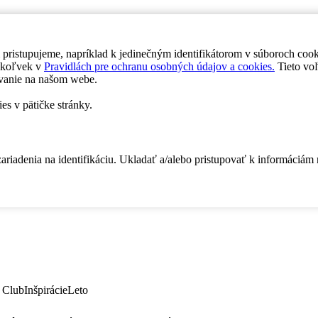
 pristupujeme, napríklad k jedinečným identifikátorom v súboroch coo
dykoľvek v
Pravidlách pre ochranu osobných údajov a cookies.
Tieto voľ
vanie na našom webe.
es v pätičke stránky.
zariadenia na identifikáciu. Ukladať a/alebo pristupovať k informáciám
 Club
Inšpirácie
Leto