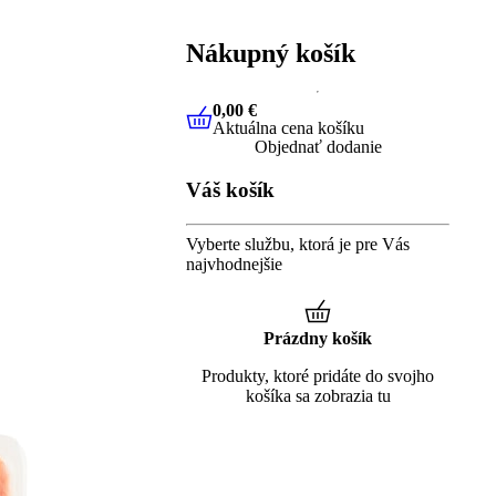
Nákupný košík
0,00 €
Aktuálna cena košíku
0,00 €
Aktuálna cena košíku
Objednať dodanie
Váš košík
Vyberte službu, ktorá je pre Vás
najvhodnejšie
Prázdny košík
Produkty, ktoré pridáte do svojho
košíka sa zobrazia tu