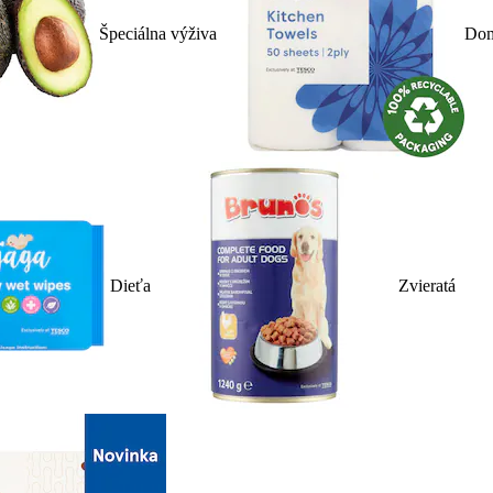
Špeciálna výživa
Dom
Dieťa
Zvieratá