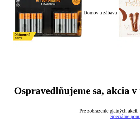
Domov a zábava
Ospravedlňujeme sa, akcia v te
Pre zobrazenie platných akcií,
Špeciálne pon