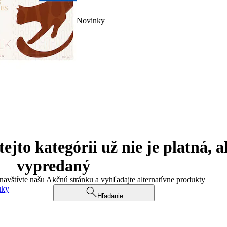
Novinky
jto kategórii už nie je platná, a
vypredaný
 navštívte našu Akčnú stránku a vyhľadajte alternatívne produkty
uky
Hľadanie