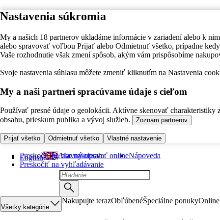
Nastavenia súkromia
My a našich 18 partnerov ukladáme informácie v zariadení alebo k nim
alebo spravovať voľbou Prijať alebo Odmietnuť všetko, prípadne ke
Vaše rozhodnutie však zmení spôsob, akým vám prispôsobíme nakupo
Svoje nastavenia súhlasu môžete zmeniť kliknutím na Nastavenia cooki
My a naši partneri spracúvame údaje s cieľom
Používať presné údaje o geolokácii. Aktívne skenovať charakteristiky 
obsahu, prieskum publika a vývoj služieb.
Zoznam partnerov
Prijať všetko
Odmietnuť všetko
Vlastné nastavenie
Preskočiť na hlavný obsah
Ako nakupovať online
Nápoveda
English
Preskočiť na vyhľadávanie
Nakupujte teraz
Obľúbené
Špeciálne ponuky
Online
Všetky kategórie