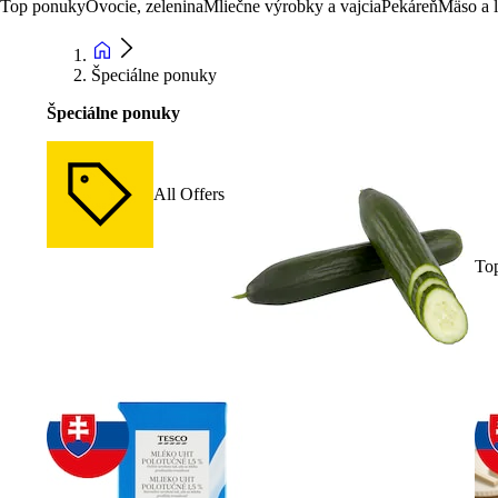
Top ponuky
Ovocie, zelenina
Mliečne výrobky a vajcia
Pekáreň
Mäso a 
Špeciálne ponuky
Špeciálne ponuky
All Offers
To