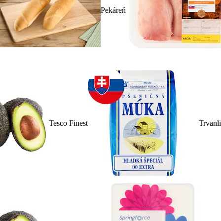
Pekáreň
Tesco Finest
Trvanl