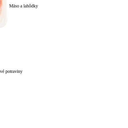
Mäso a lahôdky
ivé potraviny