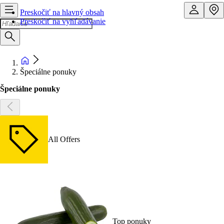
Preskočiť na hlavný obsah
Preskočiť na vyhľadávanie
Špeciálne ponuky
Špeciálne ponuky
All Offers
Top ponuky