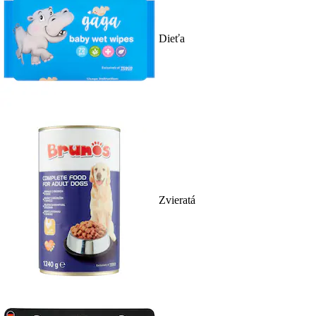
Dieťa
Zvieratá