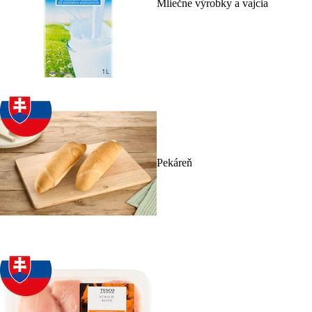
Mliečne výrobky a vajcia
Pekáreň