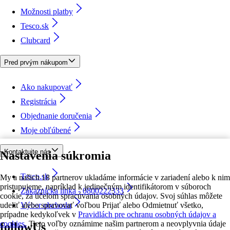
Možnosti platby
Tesco.sk
Clubcard
Pred prvým nákupom
Ako nakupovať
Registrácia
Objednanie doručenia
Moje obľúbené
Kontaktujte nás
Nastavenia súkromia
Tesco.sk
My a našich 18 partnerov ukladáme informácie v zariadení alebo k nim
pristupujeme, napríklad k jedinečným identifikátorom v súboroch
Zákaznícka linka - 0800222333
cookie, za účelom spracúvania osobných údajov. Svoj súhlas môžete
udeliť alebo spravovať voľbou Prijať alebo Odmietnuť všetko,
Výber obchodu
prípadne kedykoľvek v
Pravidlách pre ochranu osobných údajov a
cookies.
Tieto voľby oznámime našim partnerom a neovplyvnia údaje
followUs