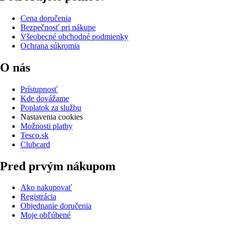
Cena doručenia
Bezpečnosť pri nákupe
Všeobecné obchodné podmienky
Ochrana súkromia
O nás
Prístupnosť
Kde dovážame
Poplatok za službu
Nastavenia cookies
Možnosti platby
Tesco.sk
Clubcard
Pred prvým nákupom
Ako nakupovať
Registrácia
Objednanie doručenia
Moje obľúbené