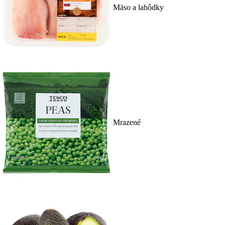
Mäso a lahôdky
Mrazené