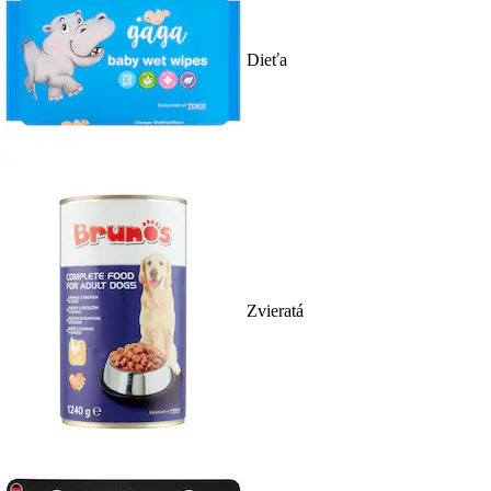
Dieťa
Zvieratá