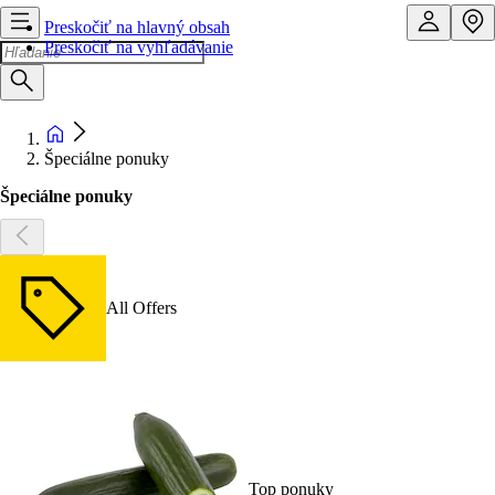
Preskočiť na hlavný obsah
Preskočiť na vyhľadávanie
Špeciálne ponuky
Špeciálne ponuky
All Offers
Top ponuky