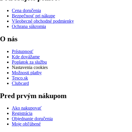
Cena doručenia
Bezpečnosť pri nákupe
Všeobecné obchodné podmienky
Ochrana súkromia
O nás
Prístupnosť
Kde dovážame
Poplatok za službu
Nastavenia cookies
Možnosti platby
Tesco.sk
Clubcard
Pred prvým nákupom
Ako nakupovať
Registrácia
Objednanie doručenia
Moje obľúbené