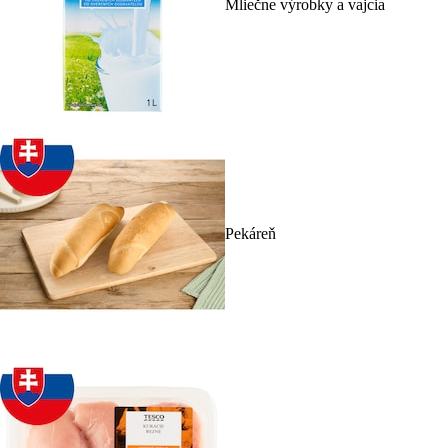
Mliečne výrobky a vajcia
Pekáreň