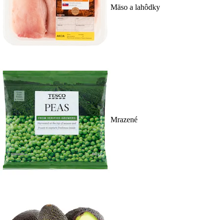
Mäso a lahôdky
Mrazené