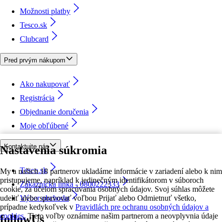
Možnosti platby
Tesco.sk
Clubcard
Pred prvým nákupom
Ako nakupovať
Registrácia
Objednanie doručenia
Moje obľúbené
Kontaktujte nás
Nastavenia súkromia
Tesco.sk
My a našich 18 partnerov ukladáme informácie v zariadení alebo k nim
pristupujeme, napríklad k jedinečným identifikátorom v súboroch
Zákaznícka linka - 0800222333
cookie, za účelom spracúvania osobných údajov. Svoj súhlas môžete
udeliť alebo spravovať voľbou Prijať alebo Odmietnuť všetko,
Výber obchodu
prípadne kedykoľvek v
Pravidlách pre ochranu osobných údajov a
cookies.
Tieto voľby oznámime našim partnerom a neovplyvnia údaje
followUs