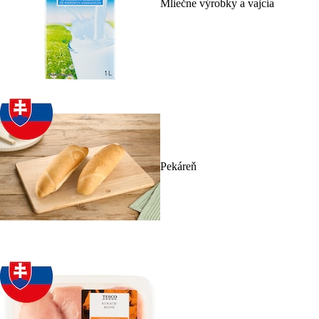
Mliečne výrobky a vajcia
Pekáreň