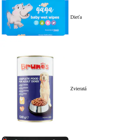
Dieťa
Zvieratá