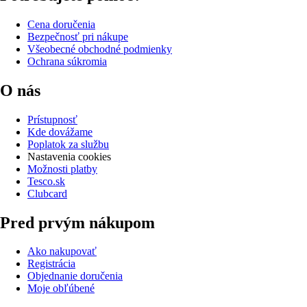
Cena doručenia
Bezpečnosť pri nákupe
Všeobecné obchodné podmienky
Ochrana súkromia
O nás
Prístupnosť
Kde dovážame
Poplatok za službu
Nastavenia cookies
Možnosti platby
Tesco.sk
Clubcard
Pred prvým nákupom
Ako nakupovať
Registrácia
Objednanie doručenia
Moje obľúbené