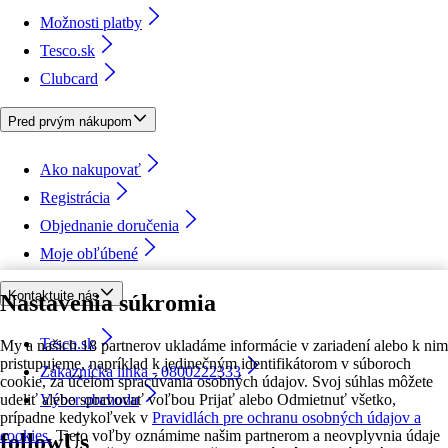
Možnosti platby
Tesco.sk
Clubcard
Pred prvým nákupom
Ako nakupovať
Registrácia
Objednanie doručenia
Moje obľúbené
Kontaktujte nás
Nastavenia súkromia
Tesco.sk
My a našich 18 partnerov ukladáme informácie v zariadení alebo k nim
pristupujeme, napríklad k jedinečným identifikátorom v súboroch
Zákaznícka linka - 0800222333
cookie, za účelom spracúvania osobných údajov. Svoj súhlas môžete
udeliť alebo spravovať voľbou Prijať alebo Odmietnuť všetko,
Výber obchodu
prípadne kedykoľvek v
Pravidlách pre ochranu osobných údajov a
cookies.
Tieto voľby oznámime našim partnerom a neovplyvnia údaje
followUs