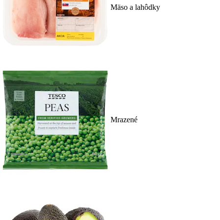
Mäso a lahôdky
Mrazené