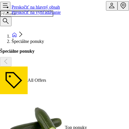
Preskočiť na hlavný obsah
Preskočiť na vyhľadávanie
Špeciálne ponuky
Špeciálne ponuky
All Offers
Top ponuky