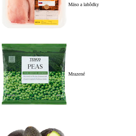
Mäso a lahôdky
Mrazené