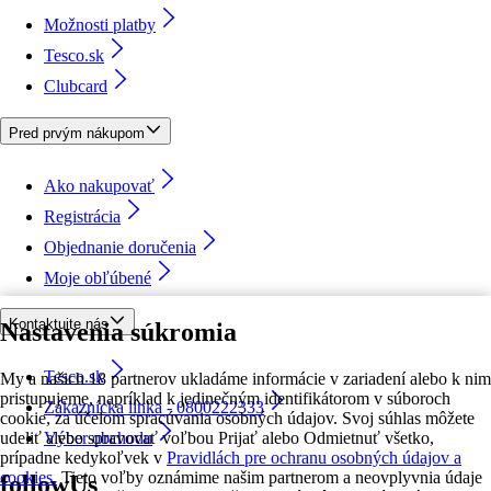
Možnosti platby
Tesco.sk
Clubcard
Pred prvým nákupom
Ako nakupovať
Registrácia
Objednanie doručenia
Moje obľúbené
Kontaktujte nás
Nastavenia súkromia
Tesco.sk
My a našich 18 partnerov ukladáme informácie v zariadení alebo k nim
pristupujeme, napríklad k jedinečným identifikátorom v súboroch
Zákaznícka linka - 0800222333
cookie, za účelom spracúvania osobných údajov. Svoj súhlas môžete
udeliť alebo spravovať voľbou Prijať alebo Odmietnuť všetko,
Výber obchodu
prípadne kedykoľvek v
Pravidlách pre ochranu osobných údajov a
cookies.
Tieto voľby oznámime našim partnerom a neovplyvnia údaje
followUs