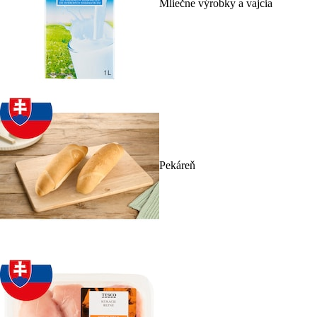
Mliečne výrobky a vajcia
Pekáreň