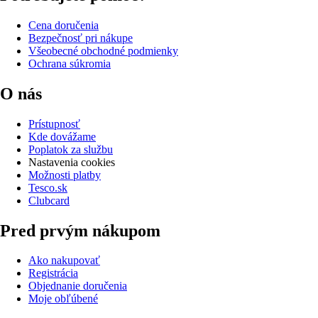
Cena doručenia
Bezpečnosť pri nákupe
Všeobecné obchodné podmienky
Ochrana súkromia
O nás
Prístupnosť
Kde dovážame
Poplatok za službu
Nastavenia cookies
Možnosti platby
Tesco.sk
Clubcard
Pred prvým nákupom
Ako nakupovať
Registrácia
Objednanie doručenia
Moje obľúbené