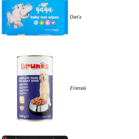
Dieťa
Zvieratá