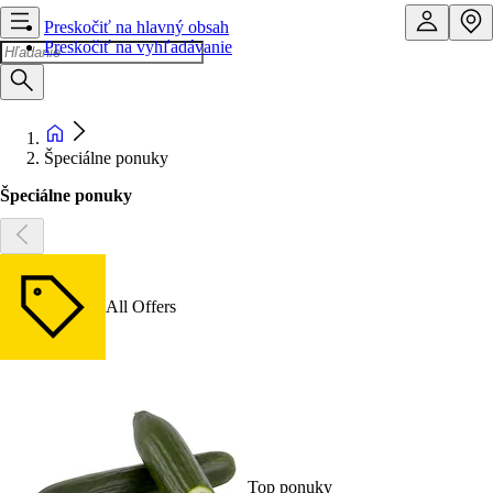
Preskočiť na hlavný obsah
Preskočiť na vyhľadávanie
Špeciálne ponuky
Špeciálne ponuky
All Offers
Top ponuky