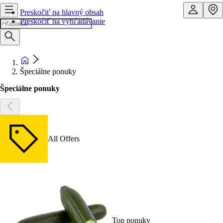
Preskočiť na hlavný obsah
Preskočiť na vyhľadávanie
Špeciálne ponuky
Špeciálne ponuky
All Offers
Top ponuky