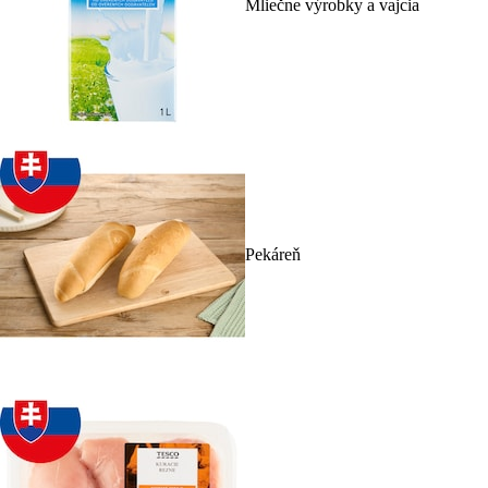
Mliečne výrobky a vajcia
Pekáreň