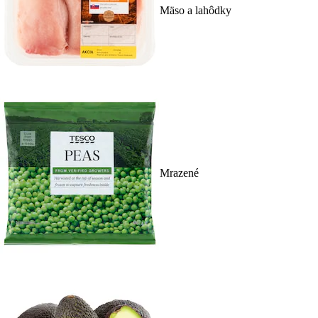
Mäso a lahôdky
Mrazené