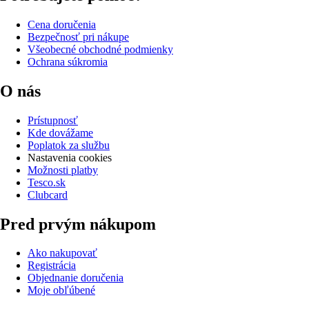
Cena doručenia
Bezpečnosť pri nákupe
Všeobecné obchodné podmienky
Ochrana súkromia
O nás
Prístupnosť
Kde dovážame
Poplatok za službu
Nastavenia cookies
Možnosti platby
Tesco.sk
Clubcard
Pred prvým nákupom
Ako nakupovať
Registrácia
Objednanie doručenia
Moje obľúbené