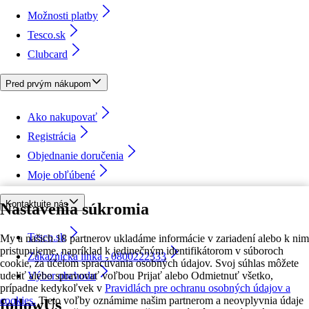
Možnosti platby
Tesco.sk
Clubcard
Pred prvým nákupom
Ako nakupovať
Registrácia
Objednanie doručenia
Moje obľúbené
Kontaktujte nás
Nastavenia súkromia
Tesco.sk
My a našich 18 partnerov ukladáme informácie v zariadení alebo k nim
pristupujeme, napríklad k jedinečným identifikátorom v súboroch
Zákaznícka linka - 0800222333
cookie, za účelom spracúvania osobných údajov. Svoj súhlas môžete
udeliť alebo spravovať voľbou Prijať alebo Odmietnuť všetko,
Výber obchodu
prípadne kedykoľvek v
Pravidlách pre ochranu osobných údajov a
cookies.
Tieto voľby oznámime našim partnerom a neovplyvnia údaje
followUs