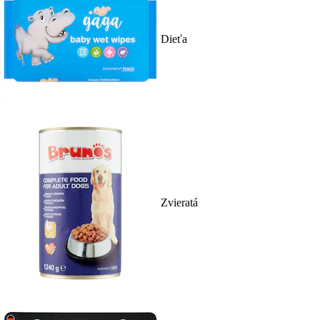
Dieťa
Zvieratá