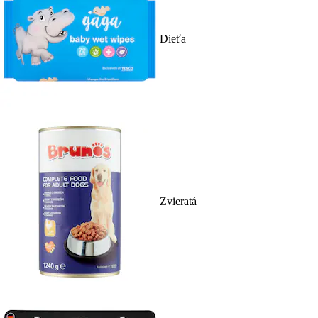
Dieťa
Zvieratá