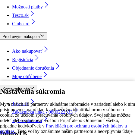
Možnosti platby
Tesco.sk
Clubcard
Pred prvým nákupom
Ako nakupovať
Registrácia
Objednanie doručenia
Moje obľúbené
Kontaktujte nás
Nastavenia súkromia
Tesco.sk
My a našich 18 partnerov ukladáme informácie v zariadení alebo k nim
pristupujeme, napríklad k jedinečným identifikátorom v súboroch
Zákaznícka linka - 0800222333
cookie, za účelom spracúvania osobných údajov. Svoj súhlas môžete
udeliť alebo spravovať voľbou Prijať alebo Odmietnuť všetko,
Výber obchodu
prípadne kedykoľvek v
Pravidlách pre ochranu osobných údajov a
cookies.
Tieto voľby oznámime našim partnerom a neovplyvnia údaje
followUs