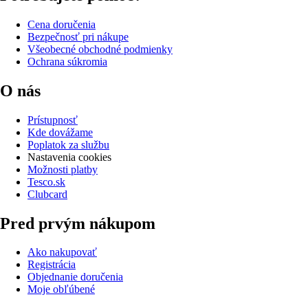
Cena doručenia
Bezpečnosť pri nákupe
Všeobecné obchodné podmienky
Ochrana súkromia
O nás
Prístupnosť
Kde dovážame
Poplatok za službu
Nastavenia cookies
Možnosti platby
Tesco.sk
Clubcard
Pred prvým nákupom
Ako nakupovať
Registrácia
Objednanie doručenia
Moje obľúbené