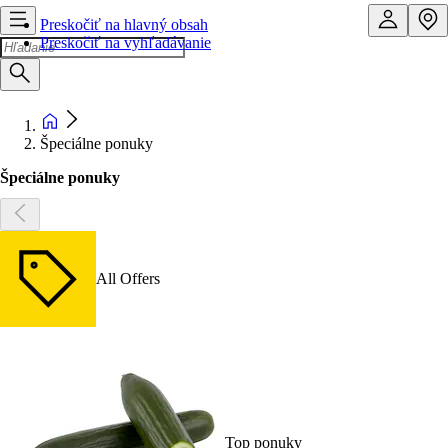
Preskočiť na hlavný obsah
Preskočiť na vyhľadávanie
Špeciálne ponuky
Špeciálne ponuky
All Offers
Top ponuky