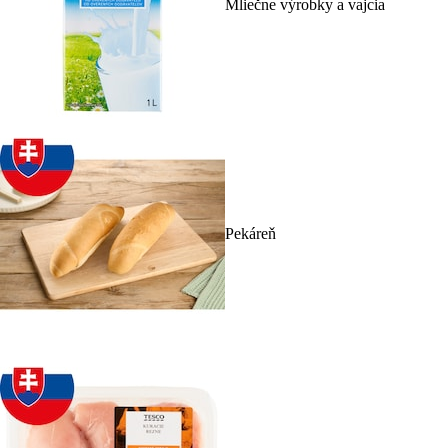
Mliečne výrobky a vajcia
Pekáreň