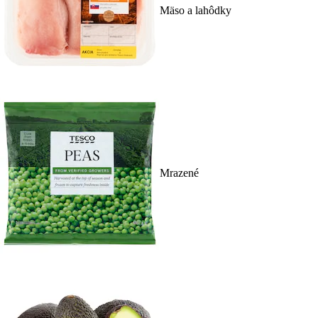
Mäso a lahôdky
Mrazené