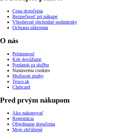
Cena doručenia
Bezpečnosť pri nákupe
Všeobecné obchodné podmienky
Ochrana súkromia
O nás
Prístupnosť
Kde dovážame
Poplatok za službu
Nastavenia cookies
Možnosti platby
Tesco.sk
Clubcard
Pred prvým nákupom
Ako nakupovať
Registrácia
Objednanie doručenia
Moje obľúbené