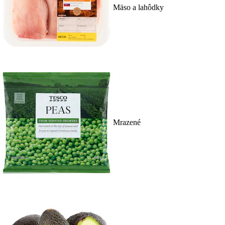
Mäso a lahôdky
Mrazené