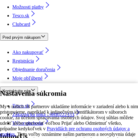
Možnosti platby
Tesco.sk
Clubcard
Pred prvým nákupom
Ako nakupovať
Registrácia
Objednanie doručenia
Moje obľúbené
Kontaktujte nás
Nastavenia súkromia
Tesco.sk
My a našich 18 partnerov ukladáme informácie v zariadení alebo k nim
pristupujeme, napríklad k jedinečným identifikátorom v súboroch
Zákaznícka linka - 0800222333
cookie, za účelom spracúvania osobných údajov. Svoj súhlas môžete
udeliť alebo spravovať voľbou Prijať alebo Odmietnuť všetko,
Výber obchodu
prípadne kedykoľvek v
Pravidlách pre ochranu osobných údajov a
cookies.
Tieto voľby oznámime našim partnerom a neovplyvnia údaje
followUs