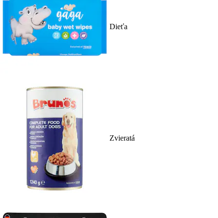
Dieťa
Zvieratá