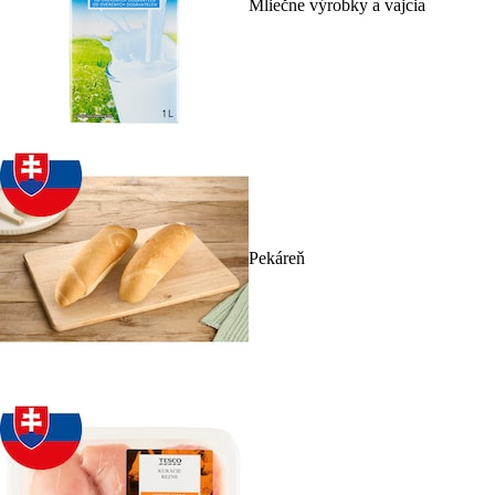
Mliečne výrobky a vajcia
Pekáreň