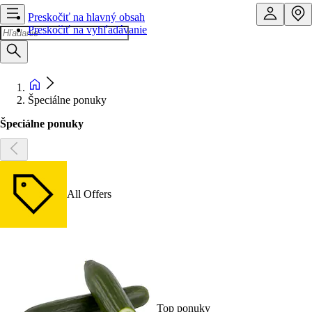
Preskočiť na hlavný obsah
Preskočiť na vyhľadávanie
Špeciálne ponuky
Špeciálne ponuky
All Offers
Top ponuky