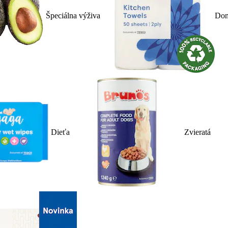
Špeciálna výživa
Dom
Dieťa
Zvieratá