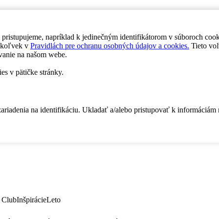
 pristupujeme, napríklad k jedinečným identifikátorom v súboroch coo
dykoľvek v
Pravidlách pre ochranu osobných údajov a cookies.
Tieto voľ
vanie na našom webe.
es v pätičke stránky.
zariadenia na identifikáciu. Ukladať a/alebo pristupovať k informáciám
 Club
Inšpirácie
Leto