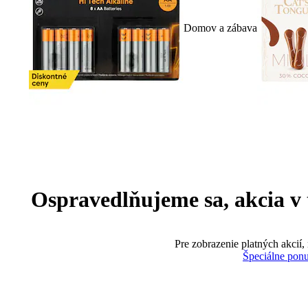
Domov a zábava
Ospravedlňujeme sa, akcia v te
Pre zobrazenie platných akcií,
Špeciálne pon