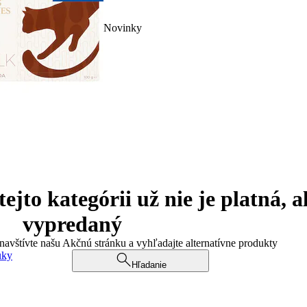
Novinky
jto kategórii už nie je platná, a
vypredaný
 navštívte našu Akčnú stránku a vyhľadajte alternatívne produkty
uky
Hľadanie