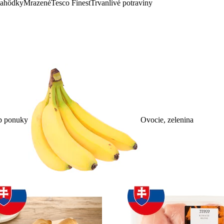
lahôdky
Mrazené
Tesco Finest
Trvanlivé potraviny
p ponuky
Ovocie, zelenina