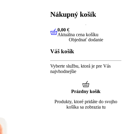
Nákupný košík
0,00 €
Aktuálna cena košíku
0,00 €
Aktuálna cena košíku
Objednať dodanie
Váš košík
Vyberte službu, ktorá je pre Vás
najvhodnejšie
Prázdny košík
Produkty, ktoré pridáte do svojho
košíka sa zobrazia tu