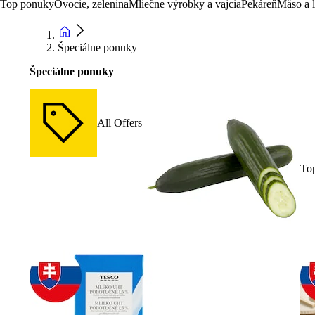
Top ponuky
Ovocie, zelenina
Mliečne výrobky a vajcia
Pekáreň
Mäso a 
Špeciálne ponuky
Špeciálne ponuky
All Offers
To