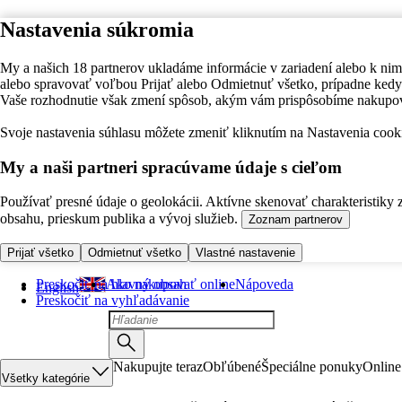
Nastavenia súkromia
My a našich 18 partnerov ukladáme informácie v zariadení alebo k nim
alebo spravovať voľbou Prijať alebo Odmietnuť všetko, prípadne ke
Vaše rozhodnutie však zmení spôsob, akým vám prispôsobíme nakupo
Svoje nastavenia súhlasu môžete zmeniť kliknutím na Nastavenia cooki
My a naši partneri spracúvame údaje s cieľom
Používať presné údaje o geolokácii. Aktívne skenovať charakteristiky 
obsahu, prieskum publika a vývoj služieb.
Zoznam partnerov
Prijať všetko
Odmietnuť všetko
Vlastné nastavenie
Preskočiť na hlavný obsah
Ako nakupovať online
Nápoveda
English
Preskočiť na vyhľadávanie
Nakupujte teraz
Obľúbené
Špeciálne ponuky
Online
Všetky kategórie