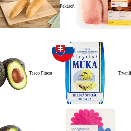
Pekáreň
Tesco Finest
Trvanl