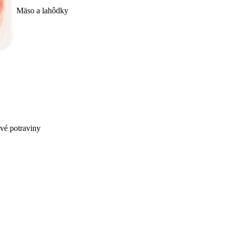
Mäso a lahôdky
ivé potraviny