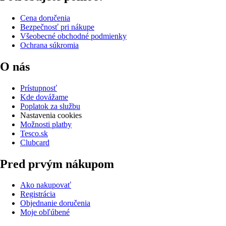
Cena doručenia
Bezpečnosť pri nákupe
Všeobecné obchodné podmienky
Ochrana súkromia
O nás
Prístupnosť
Kde dovážame
Poplatok za službu
Nastavenia cookies
Možnosti platby
Tesco.sk
Clubcard
Pred prvým nákupom
Ako nakupovať
Registrácia
Objednanie doručenia
Moje obľúbené