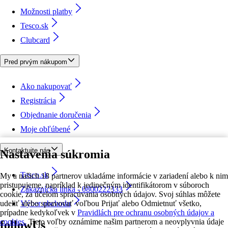
Možnosti platby
Tesco.sk
Clubcard
Pred prvým nákupom
Ako nakupovať
Registrácia
Objednanie doručenia
Moje obľúbené
Kontaktujte nás
Nastavenia súkromia
Tesco.sk
My a našich 18 partnerov ukladáme informácie v zariadení alebo k nim
pristupujeme, napríklad k jedinečným identifikátorom v súboroch
Zákaznícka linka - 0800222333
cookie, za účelom spracúvania osobných údajov. Svoj súhlas môžete
udeliť alebo spravovať voľbou Prijať alebo Odmietnuť všetko,
Výber obchodu
prípadne kedykoľvek v
Pravidlách pre ochranu osobných údajov a
cookies.
Tieto voľby oznámime našim partnerom a neovplyvnia údaje
followUs