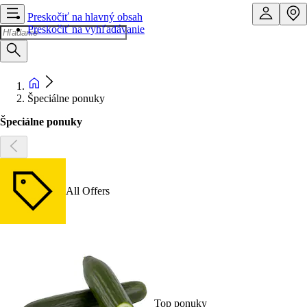
Preskočiť na hlavný obsah
Preskočiť na vyhľadávanie
Špeciálne ponuky
Špeciálne ponuky
All Offers
Top ponuky