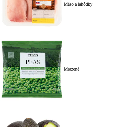
Mäso a lahôdky
Mrazené