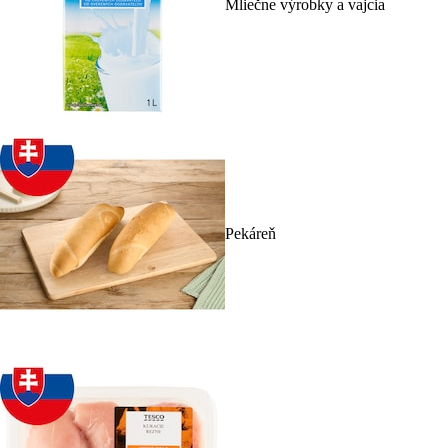
Mliečne výrobky a vajcia
Pekáreň