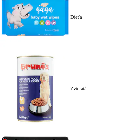
Dieťa
Zvieratá