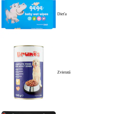
Dieťa
Zvieratá