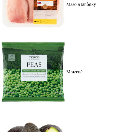
Mäso a lahôdky
Mrazené