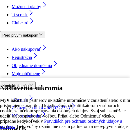
Možnosti platby
Tesco.sk
Clubcard
Pred prvým nákupom
Ako nakupovať
Registrácia
Objednanie doručenia
Moje obľúbené
Kontaktujte nás
Nastavenia súkromia
Tesco.sk
My a našich 18 partnerov ukladáme informácie v zariadení alebo k nim
pristupujeme, napríklad k jedinečným identifikátorom v súboroch
Zákaznícka linka - 0800222333
cookie, za účelom spracúvania osobných údajov. Svoj súhlas môžete
udeliť alebo spravovať voľbou Prijať alebo Odmietnuť všetko,
Výber obchodu
prípadne kedykoľvek v
Pravidlách pre ochranu osobných údajov a
cookies.
Tieto voľby oznámime našim partnerom a neovplyvnia údaje
followUs