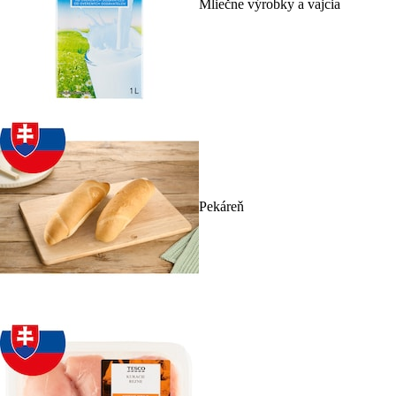
Mliečne výrobky a vajcia
Pekáreň