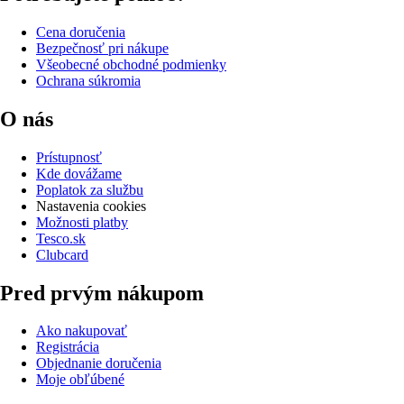
Cena doručenia
Bezpečnosť pri nákupe
Všeobecné obchodné podmienky
Ochrana súkromia
O nás
Prístupnosť
Kde dovážame
Poplatok za službu
Nastavenia cookies
Možnosti platby
Tesco.sk
Clubcard
Pred prvým nákupom
Ako nakupovať
Registrácia
Objednanie doručenia
Moje obľúbené