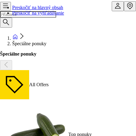
Preskočiť na hlavný obsah
Preskočiť na vyhľadávanie
Špeciálne ponuky
Špeciálne ponuky
All Offers
Top ponuky