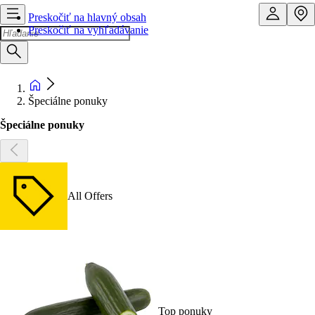
Preskočiť na hlavný obsah
Preskočiť na vyhľadávanie
Špeciálne ponuky
Špeciálne ponuky
All Offers
Top ponuky