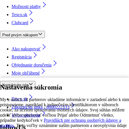
Možnosti platby
Tesco.sk
Clubcard
Pred prvým nákupom
Ako nakupovať
Registrácia
Objednanie doručenia
Moje obľúbené
Kontaktujte nás
Nastavenia súkromia
Tesco.sk
My a našich 18 partnerov ukladáme informácie v zariadení alebo k nim
pristupujeme, napríklad k jedinečným identifikátorom v súboroch
Zákaznícka linka - 0800222333
cookie, za účelom spracúvania osobných údajov. Svoj súhlas môžete
udeliť alebo spravovať voľbou Prijať alebo Odmietnuť všetko,
Výber obchodu
prípadne kedykoľvek v
Pravidlách pre ochranu osobných údajov a
cookies.
Tieto voľby oznámime našim partnerom a neovplyvnia údaje
followUs