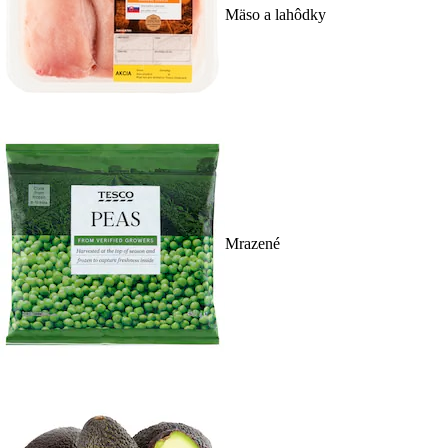
Mäso a lahôdky
Mrazené