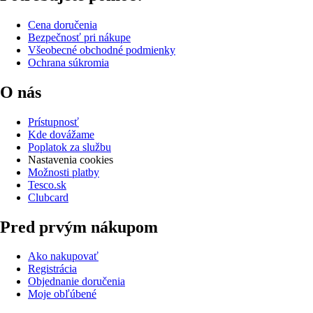
Cena doručenia
Bezpečnosť pri nákupe
Všeobecné obchodné podmienky
Ochrana súkromia
O nás
Prístupnosť
Kde dovážame
Poplatok za službu
Nastavenia cookies
Možnosti platby
Tesco.sk
Clubcard
Pred prvým nákupom
Ako nakupovať
Registrácia
Objednanie doručenia
Moje obľúbené