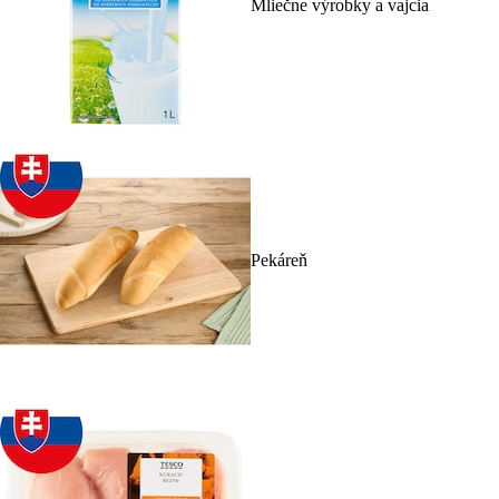
Mliečne výrobky a vajcia
Pekáreň