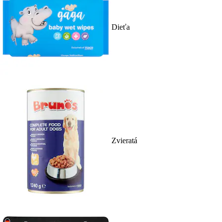
Dieťa
Zvieratá