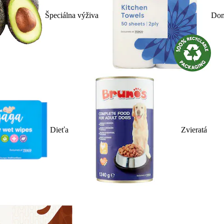
Špeciálna výživa
Dom
Dieťa
Zvieratá