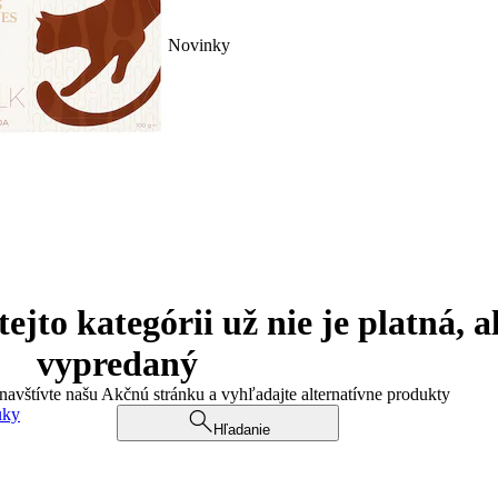
Novinky
jto kategórii už nie je platná, a
vypredaný
 navštívte našu Akčnú stránku a vyhľadajte alternatívne produkty
uky
Hľadanie