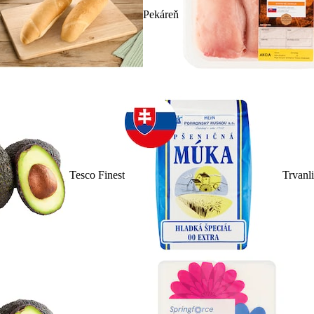
Pekáreň
Tesco Finest
Trvanl