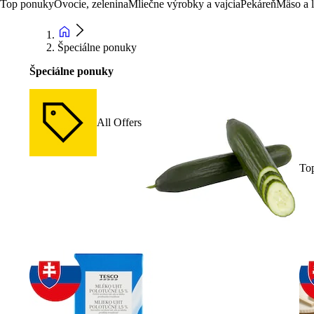
Top ponuky
Ovocie, zelenina
Mliečne výrobky a vajcia
Pekáreň
Mäso a 
Špeciálne ponuky
Špeciálne ponuky
All Offers
To