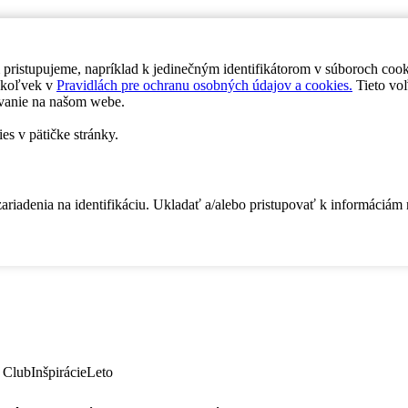
 pristupujeme, napríklad k jedinečným identifikátorom v súboroch coo
dykoľvek v
Pravidlách pre ochranu osobných údajov a cookies.
Tieto voľ
vanie na našom webe.
es v pätičke stránky.
zariadenia na identifikáciu. Ukladať a/alebo pristupovať k informáciám
 Club
Inšpirácie
Leto