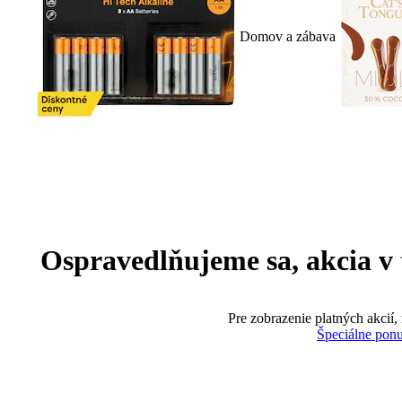
Domov a zábava
Ospravedlňujeme sa, akcia v te
Pre zobrazenie platných akcií,
Špeciálne pon