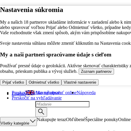
Nastavenia súkromia
My a našich 18 partnerov ukladáme informácie v zariadení alebo k nim
alebo spravovať voľbou Prijať alebo Odmietnuť všetko, prípadne ke
Vaše rozhodnutie však zmení spôsob, akým vám prispôsobíme nakupo
Svoje nastavenia súhlasu môžete zmeniť kliknutím na Nastavenia cooki
My a naši partneri spracúvame údaje s cieľom
Používať presné údaje o geolokácii. Aktívne skenovať charakteristiky 
obsahu, prieskum publika a vývoj služieb.
Zoznam partnerov
Prijať všetko
Odmietnuť všetko
Vlastné nastavenie
Preskočiť na hlavný obsah
Ako nakupovať online
Nápoveda
English
Preskočiť na vyhľadávanie
Nakupujte teraz
Obľúbené
Špeciálne ponuky
Online
Všetky kategórie