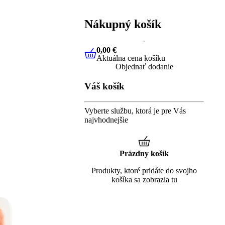
Nákupný košík
0,00 €
Aktuálna cena košíku
0,00 €
Aktuálna cena košíku
Objednať dodanie
Váš košík
Vyberte službu, ktorá je pre Vás
najvhodnejšie
Prázdny košík
Produkty, ktoré pridáte do svojho
košíka sa zobrazia tu