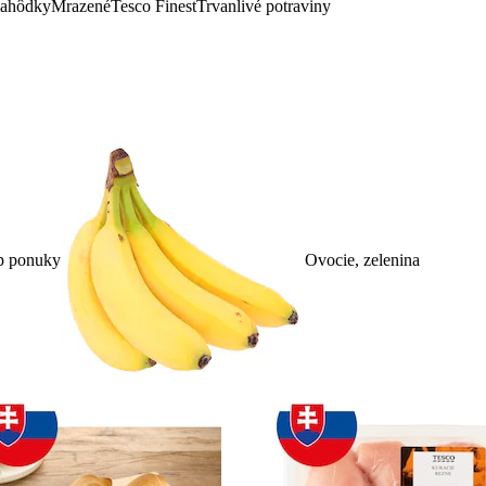
lahôdky
Mrazené
Tesco Finest
Trvanlivé potraviny
p ponuky
Ovocie, zelenina