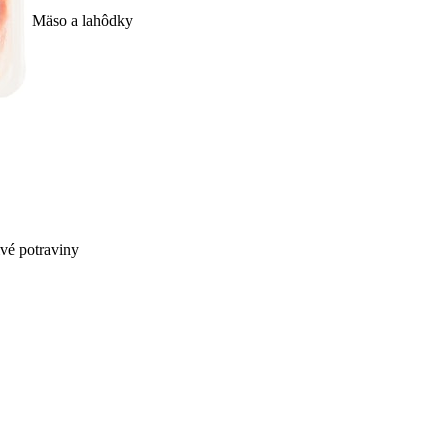
Mäso a lahôdky
ivé potraviny