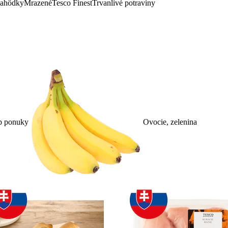
lahôdky
Mrazené
Tesco Finest
Trvanlivé potraviny
p ponuky
Ovocie, zelenina