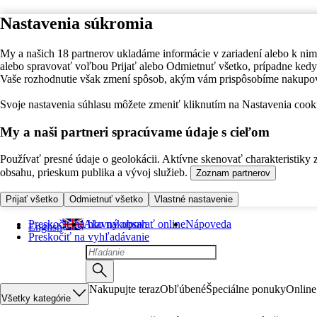
Nastavenia súkromia
My a našich 18 partnerov ukladáme informácie v zariadení alebo k nim
alebo spravovať voľbou Prijať alebo Odmietnuť všetko, prípadne ke
Vaše rozhodnutie však zmení spôsob, akým vám prispôsobíme nakupo
Svoje nastavenia súhlasu môžete zmeniť kliknutím na Nastavenia cooki
My a naši partneri spracúvame údaje s cieľom
Používať presné údaje o geolokácii. Aktívne skenovať charakteristiky 
obsahu, prieskum publika a vývoj služieb.
Zoznam partnerov
Prijať všetko
Odmietnuť všetko
Vlastné nastavenie
Preskočiť na hlavný obsah
Ako nakupovať online
Nápoveda
English
Preskočiť na vyhľadávanie
Nakupujte teraz
Obľúbené
Špeciálne ponuky
Online
Všetky kategórie