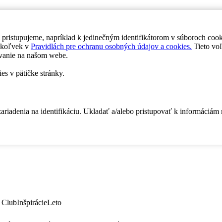
 pristupujeme, napríklad k jedinečným identifikátorom v súboroch coo
dykoľvek v
Pravidlách pre ochranu osobných údajov a cookies.
Tieto voľ
vanie na našom webe.
es v pätičke stránky.
zariadenia na identifikáciu. Ukladať a/alebo pristupovať k informáciám
 Club
Inšpirácie
Leto