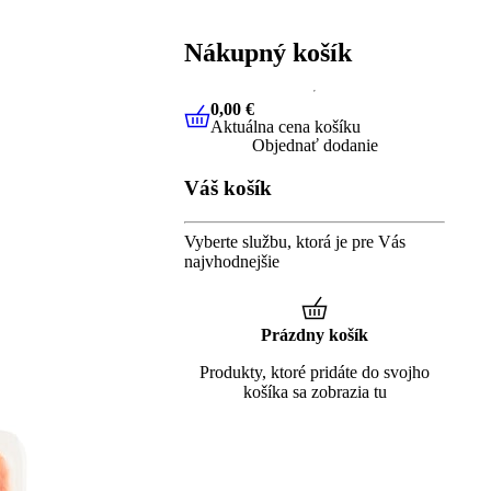
Nákupný košík
0,00 €
Aktuálna cena košíku
0,00 €
Aktuálna cena košíku
Objednať dodanie
Váš košík
Vyberte službu, ktorá je pre Vás
najvhodnejšie
Prázdny košík
Produkty, ktoré pridáte do svojho
košíka sa zobrazia tu