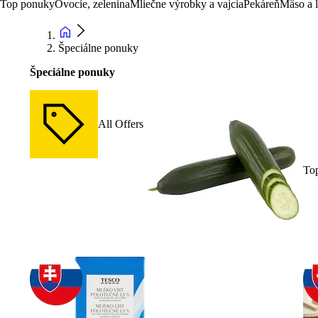
Top ponuky
Ovocie, zelenina
Mliečne výrobky a vajcia
Pekáreň
Mäso a 
Špeciálne ponuky
Špeciálne ponuky
All Offers
To