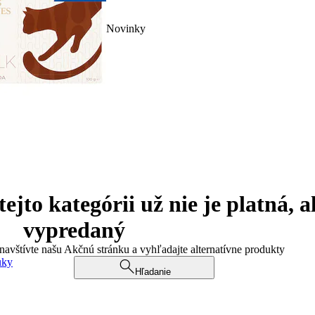
Novinky
jto kategórii už nie je platná, a
vypredaný
 navštívte našu Akčnú stránku a vyhľadajte alternatívne produkty
uky
Hľadanie