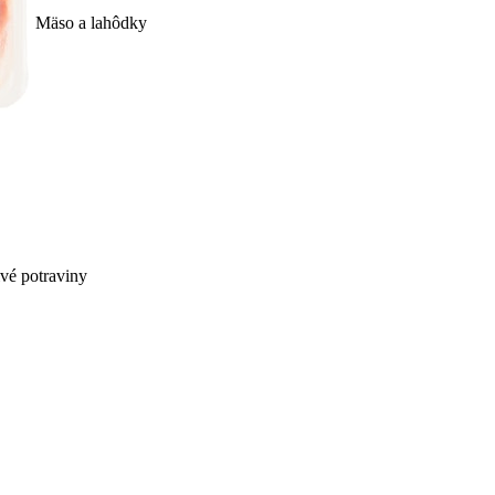
Mäso a lahôdky
ivé potraviny