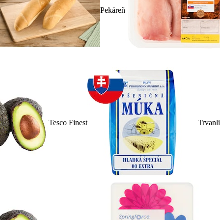
Pekáreň
Tesco Finest
Trvanl