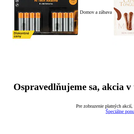
Domov a zábava
Ospravedlňujeme sa, akcia v te
Pre zobrazenie platných akcií,
Špeciálne pon