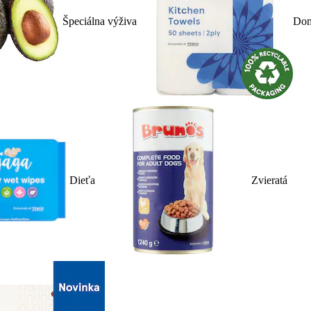
Špeciálna výživa
Dom
Dieťa
Zvieratá